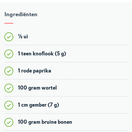
Ingrediënten
½ ui
1 teen knoflook (5 g)
1 rode paprika
100 gram wortel
1 cm gember (7 g)
100 gram bruine bonen