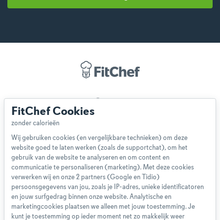
Over ons
FitChef Cookies
Team
App
Wij gebruiken cookies (en vergelijkbare technieken) om deze
Blog
website goed te laten werken (zoals de supportchat), om het
Disclaimer
gebruik van de website te analyseren en om content en
Gebruikersvoorwaarden
communicatie te personaliseren (marketing). Met deze cookies
Methodologie
verwerken wij en onze 2 partners (Google en Tidio)
persoonsgegevens van jou, zoals je IP-adres, unieke identificatoren
Privacybeleid
en jouw surfgedrag binnen onze website. Analytische en
Cookieverklaring
marketingcookies plaatsen we alleen met jouw toestemming. Je
Betaalmethoden
kunt je toestemming op ieder moment net zo makkelijk weer