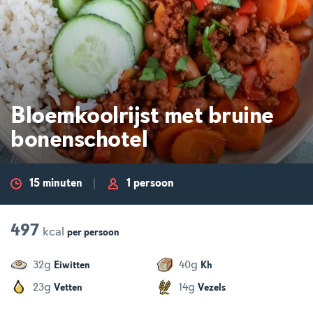
Bloemkoolrijst met bruine
bonenschotel
15 minuten
1 persoon
497
kcal
per
persoon
g
g
32
40
Eiwitten
Kh
g
g
23
14
Vetten
Vezels