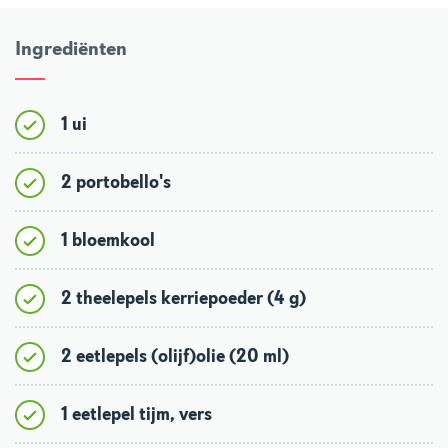
Ingrediënten
1 ui
2 portobello's
1 bloemkool
2 theelepels kerriepoeder (4 g)
2 eetlepels (olijf)olie (20 ml)
1 eetlepel tijm, vers