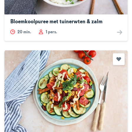
Bloemkoolpuree met tuinerwten & zalm
20
min.
1 pers.