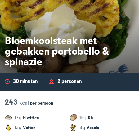
Bloemkoolsteak met
gebakken portobello &
spinazie
30 minuten
2 personen
243
kcal
per
persoon
g
g
17
15
Eiwitten
Kh
g
g
13
8
Vetten
Vezels