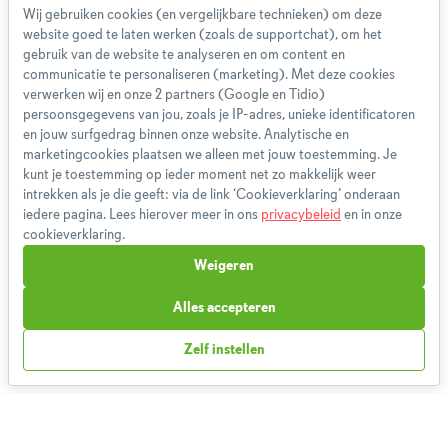
Wij gebruiken cookies (en vergelijkbare technieken) om deze
website goed te laten werken (zoals de supportchat), om het
Over ons
gebruik van de website te analyseren en om content en
Team
communicatie te personaliseren (marketing). Met deze cookies
App
verwerken wij en onze 2 partners (Google en Tidio)
persoonsgegevens van jou, zoals je IP-adres, unieke identificatoren
Blog
en jouw surfgedrag binnen onze website. Analytische en
Disclaimer
marketingcookies plaatsen we alleen met jouw toestemming. Je
Gebruikersvoorwaarden
kunt je toestemming op ieder moment net zo makkelijk weer
Methodologie
intrekken als je die geeft: via de link ‘Cookieverklaring’ onderaan
iedere pagina. Lees hierover meer in ons
privacybeleid
en in onze
Privacybeleid
cookieverklaring.
Cookieverklaring
Weigeren
Betaalmethoden
Klachtenprocedure
Alles accepteren
Bestelling herroepen
Zelf instellen
Partnerprogramma
Boeken
FAQ
Contact