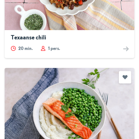
Texaanse chili
20
min.
1 pers.