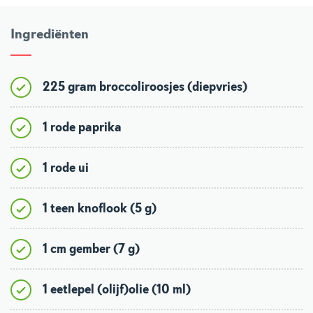
Ingrediënten
225 gram broccoliroosjes (diepvries)
1 rode paprika
1 rode ui
1 teen knoflook (5 g)
1 cm gember (7 g)
1 eetlepel (olijf)olie (10 ml)