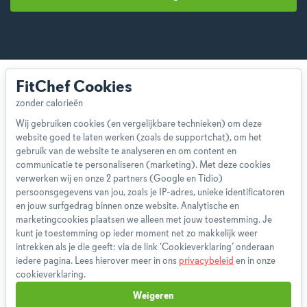
FitChef Cookies
Wij gebruiken cookies (en vergelijkbare technieken) om deze
website goed te laten werken (zoals de supportchat), om het
Over ons
gebruik van de website te analyseren en om content en
Team
communicatie te personaliseren (marketing). Met deze cookies
App
verwerken wij en onze 2 partners (Google en Tidio)
persoonsgegevens van jou, zoals je IP-adres, unieke identificatoren
Blog
en jouw surfgedrag binnen onze website. Analytische en
Disclaimer
marketingcookies plaatsen we alleen met jouw toestemming. Je
Gebruikersvoorwaarden
kunt je toestemming op ieder moment net zo makkelijk weer
Methodologie
intrekken als je die geeft: via de link ‘Cookieverklaring’ onderaan
iedere pagina. Lees hierover meer in ons
privacybeleid
en in onze
Privacybeleid
cookieverklaring.
Cookieverklaring
Weigeren
Betaalmethoden