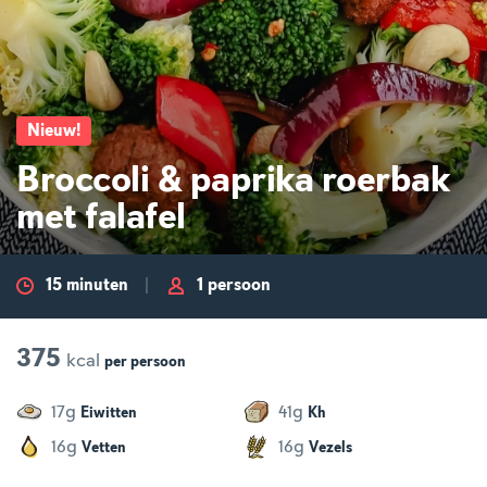
Nieuw
!
Broccoli & paprika roerbak
met falafel
15 minuten
1 persoon
375
kcal
per
persoon
g
g
17
41
Eiwitten
Kh
g
g
16
16
Vetten
Vezels