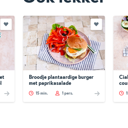
et
Broodje plantaardige burger
Cia
l
met paprikasalade
cou
15
min.
1 pers.
1