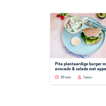
Pita plantaardige burger m
avocado & salade met appe
20
min.
1 pers.