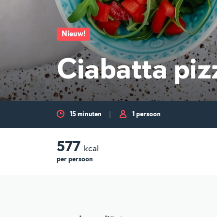
Nieuw
!
Ciabatta piz
15 minuten
1 persoon
577
kcal
per
persoon