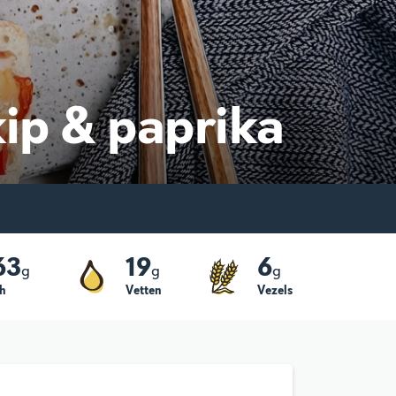
ip & paprika
63
19
6
g
g
g
h
Vetten
Vezels