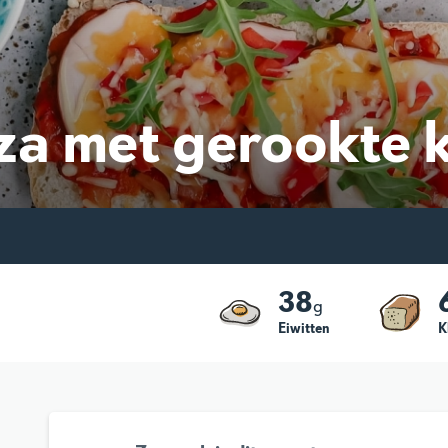
za met gerookte k
38
g
Eiwitten
K