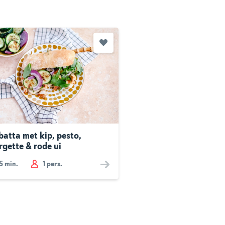
batta met kip, pesto,
rgette & rode ui
5
min.
1 pers.