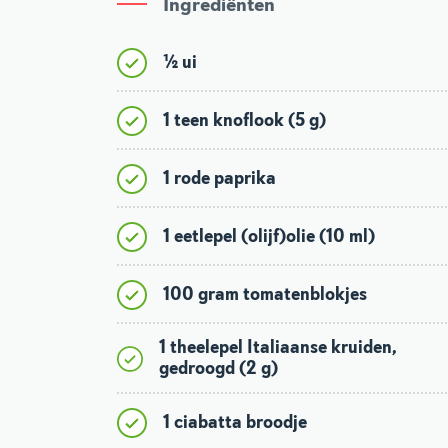
Ingrediënten
½ ui
1 teen knoflook (5 g)
1 rode paprika
1 eetlepel (olijf)olie (10 ml)
100 gram tomatenblokjes
1 theelepel Italiaanse kruiden,
gedroogd (2 g)
1 ciabatta broodje