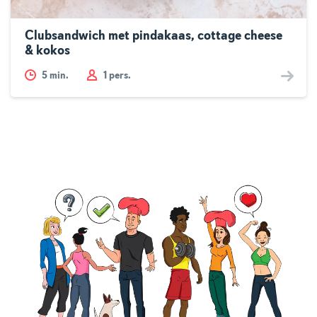
Clubsandwich met pindakaas, cottage cheese
& kokos
5
min.
1 pers.