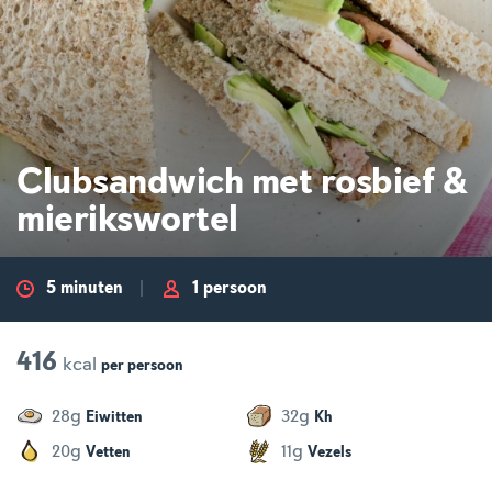
Clubsandwich met rosbief &
mierikswortel
5 minuten
1 persoon
416
kcal
per
persoon
g
g
28
32
Eiwitten
Kh
g
g
20
11
Vetten
Vezels