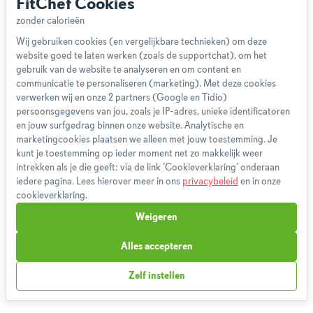
FitChef Cookies
Wij gebruiken cookies (en vergelijkbare technieken) om deze
website goed te laten werken (zoals de supportchat), om het
Over ons
gebruik van de website te analyseren en om content en
Team
communicatie te personaliseren (marketing). Met deze cookies
App
verwerken wij en onze 2 partners (Google en Tidio)
persoonsgegevens van jou, zoals je IP-adres, unieke identificatoren
Blog
en jouw surfgedrag binnen onze website. Analytische en
Disclaimer
marketingcookies plaatsen we alleen met jouw toestemming. Je
Gebruikersvoorwaarden
kunt je toestemming op ieder moment net zo makkelijk weer
Methodologie
intrekken als je die geeft: via de link ‘Cookieverklaring’ onderaan
iedere pagina. Lees hierover meer in ons
privacybeleid
en in onze
Privacybeleid
cookieverklaring.
Cookieverklaring
Weigeren
Betaalmethoden
Klachtenprocedure
Alles accepteren
Bestelling herroepen
Zelf instellen
Partnerprogramma
Boeken