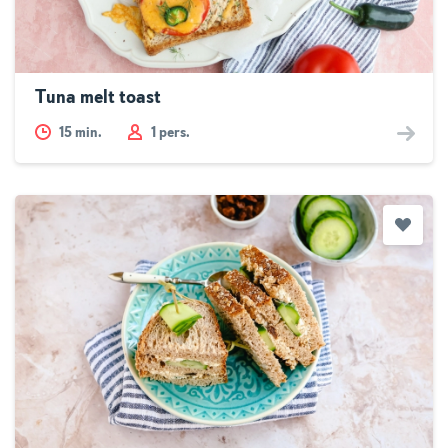
Tuna melt toast
15
min.
1 pers.