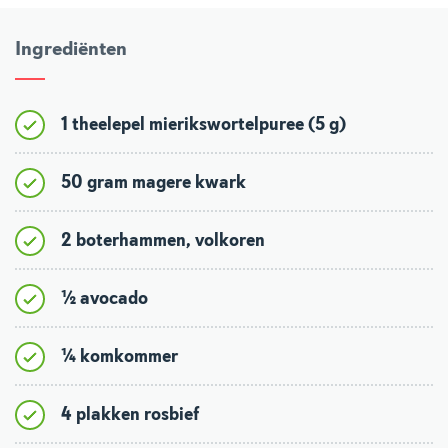
Ingrediënten
1 theelepel mierikswortelpuree (5 g)
50 gram magere kwark
2 boterhammen, volkoren
½ avocado
¼ komkommer
4 plakken rosbief