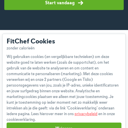
Start vandaag
FitChef Cookies
Wij gebruiken cookies (en vergelijkbare technieken) om deze
website goed te laten werken (zoals de supportchat), om het
Over ons
gebruik van de website te analyseren en om content en
Team
communicatie te personaliseren (marketing). Met deze cookies
App
verwerken wij en onze 2 partners (Google en Tidio)
persoonsgegevens van jou, zoals je IP-adres, unieke identificatoren
Blog
en jouw surfgedrag binnen onze website. Analytische en
Disclaimer
marketingcookies plaatsen we alleen met jouw toestemming. Je
Gebruikersvoorwaarden
kunt je toestemming op ieder moment net zo makkelijk weer
Methodologie
intrekken als je die geeft: via de link ‘Cookieverklaring’ onderaan
iedere pagina. Lees hierover meer in ons
privacybeleid
en in onze
Privacybeleid
cookieverklaring.
Cookieverklaring