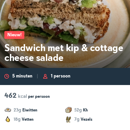
Nieuw
!
Sandwich met kip & cottage
cheese salade
5 minuten
1 persoon
462
kcal
per
persoon
g
g
23
52
Eiwitten
Kh
g
g
18
7
Vetten
Vezels