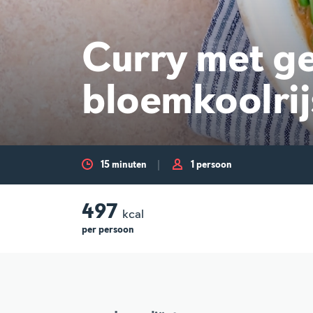
Curry met ge
bloemkoolrij
15 minuten
1 persoon
497
kcal
per
persoon