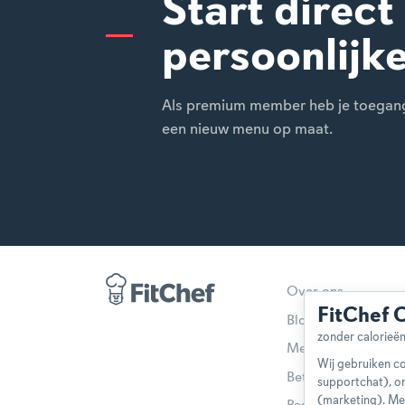
Start direct
persoonlijk
Als premium member heb je toegang t
een nieuw menu op maat.
Over ons
FitChef 
Blog
Methodologie
Wij gebruiken co
Betaalmethoden
supportchat), o
(marketing). Me