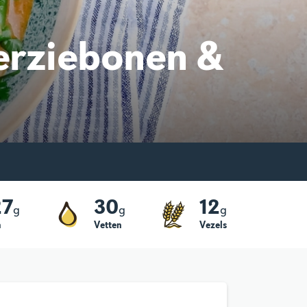
perziebonen &
27
30
12
g
g
g
h
Vetten
Vezels