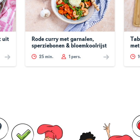
 uit
Rode curry met garnalen,
Tab
sperziebonen & bloemkoolrijst
met
25
min.
1 pers.