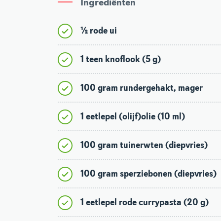
Ingrediënten
½ rode ui
1 teen knoflook (5 g)
100 gram rundergehakt, mager
1 eetlepel (olijf)olie (10 ml)
100 gram tuinerwten (diepvries)
100 gram sperziebonen (diepvries)
1 eetlepel rode currypasta (20 g)