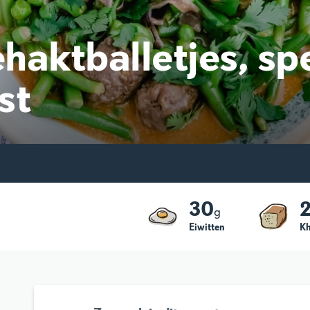
haktballetjes, s
st
30
g
Eiwitten
K