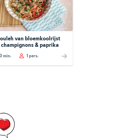
ouleh van bloemkoolrijst
 champignons & paprika
10
min.
1 pers.