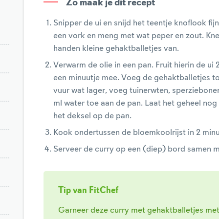
Zo maak je dit recept
Snipper de ui en snijd het teentje knoflook fi
een vork en meng met wat peper en zout. Kne
handen kleine gehaktballetjes van.
Verwarm de olie in een pan. Fruit hierin de ui
een minuutje mee. Voeg de gehaktballetjes t
vuur wat lager, voeg tuinerwten, sperziebone
ml water toe aan de pan. Laat het geheel no
het deksel op de pan.
Kook ondertussen de bloemkoolrijst in 2 minu
Serveer de curry op een (diep) bord samen m
Tip van FitChef
Garneer deze curry met gehaktballetjes met 