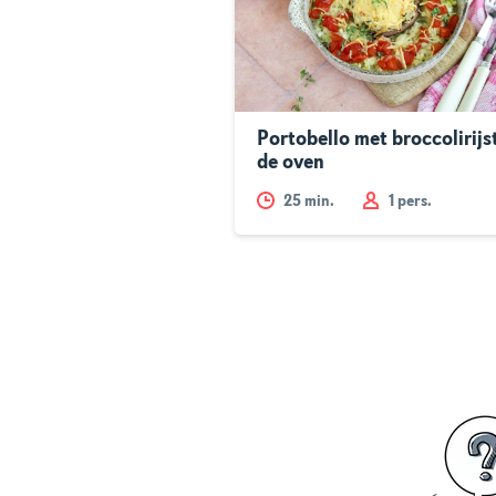
Portobello met broccolirijst
de oven
25
min.
1 pers.