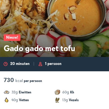
Nieuw
!
Gado gado met tofu
20 minuten
1 persoon
730
kcal
per
persoon
g
g
32
60
Eiwitten
Kh
g
g
40
13
Vetten
Vezels