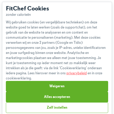
FitChef Cookies
Wij gebruiken cookies (en vergelijkbare technieken) om deze
website goed te laten werken (zoals de supportchat), om het
Over ons
gebruik van de website te analyseren en om content en
Team
communicatie te personaliseren (marketing). Met deze cookies
App
verwerken wij en onze 2 partners (Google en Tidio)
persoonsgegevens van jou, zoals je IP-adres, unieke identificatoren
Blog
en jouw surfgedrag binnen onze website. Analytische en
Disclaimer
marketingcookies plaatsen we alleen met jouw toestemming. Je
Gebruikersvoorwaarden
kunt je toestemming op ieder moment net zo makkelijk weer
Methodologie
intrekken als je die geeft: via de link ‘Cookieverklaring’ onderaan
iedere pagina. Lees hierover meer in ons
privacybeleid
en in onze
Privacybeleid
cookieverklaring.
Cookieverklaring
Weigeren
Betaalmethoden
Klachtenprocedure
Alles accepteren
Bestelling herroepen
Zelf instellen
Partnerprogramma