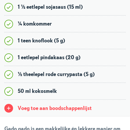
1 ½ eetlepel sojasaus (15 ml)
¼ komkommer
1 teen knoflook (5 g)
1 eetlepel pindakaas (20 g)
½ theelepel rode currypasta (5 g)
50 ml kokosmelk
Voeg toe aan boodschappenlijst
Gado gado is een makkelijke én lekkere manier om