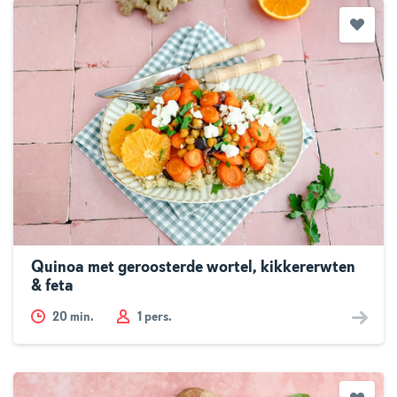
Quinoa met geroosterde wortel, kikkererwten
& feta
20
min.
1 pers.