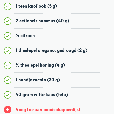
1 teen knoflook (5 g)
2 eetlepels hummus (40 g)
½ citroen
1 theelepel oregano, gedroogd (2 g)
½ theelepel honing (4 g)
1 handje rucola (30 g)
40 gram witte kaas (feta)
Voeg toe aan boodschappenlijst