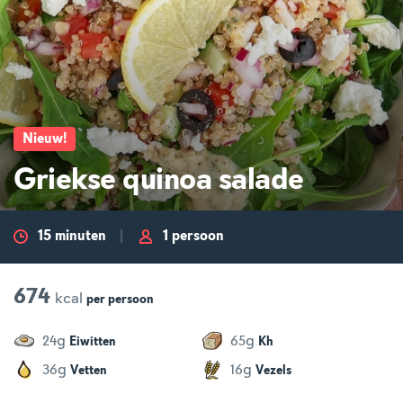
Nieuw
!
Griekse quinoa salade
15 minuten
1 persoon
674
kcal
per
persoon
g
g
24
65
Eiwitten
Kh
g
g
36
16
Vetten
Vezels