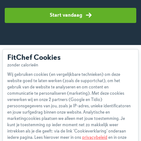
Start vandaag
FitChef Cookies
Wij gebruiken cookies (en vergelijkbare technieken) om deze
website goed te laten werken (zoals de supportchat), om het
Over ons
gebruik van de website te analyseren en om content en
Team
communicatie te personaliseren (marketing). Met deze cookies
App
verwerken wij en onze 2 partners (Google en Tidio)
persoonsgegevens van jou, zoals je IP-adres, unieke identificatoren
Blog
en jouw surfgedrag binnen onze website. Analytische en
Disclaimer
marketingcookies plaatsen we alleen met jouw toestemming. Je
Gebruikersvoorwaarden
kunt je toestemming op ieder moment net zo makkelijk weer
Methodologie
intrekken als je die geeft: via de link ‘Cookieverklaring’ onderaan
iedere pagina. Lees hierover meer in ons
privacybeleid
en in onze
Privacybeleid