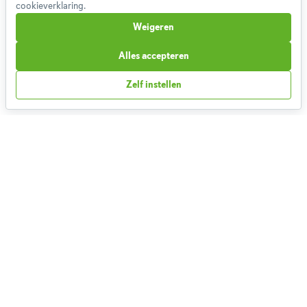
cookieverklaring.
Cookieverklaring
Weigeren
Betaalmethoden
Klachtenprocedure
Alles accepteren
Bestelling herroepen
Zelf instellen
Partnerprogramma
Boeken
FAQ
Contact
1,826,799
Weekmenu's gemaakt