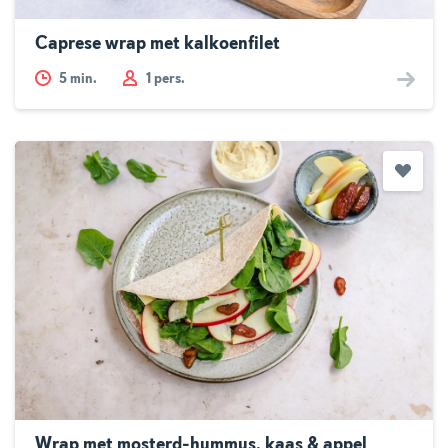
Caprese wrap met kalkoenfilet
5
min.
1 pers.
Wrap met mosterd-hummus, kaas & appel