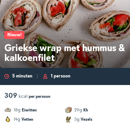
Nieuw
!
Griekse wrap met hummus &
kalkoenfilet
5 minuten
1 persoon
309
kcal
per
persoon
g
g
18
29
Eiwitten
Kh
g
g
14
5
Vetten
Vezels