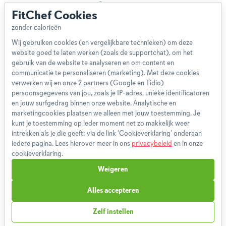
Over ons
FitChef Cookies
Team
App
Wij gebruiken cookies (en vergelijkbare technieken) om deze
Blog
website goed te laten werken (zoals de supportchat), om het
Disclaimer
gebruik van de website te analyseren en om content en
Gebruikersvoorwaarden
communicatie te personaliseren (marketing). Met deze cookies
Methodologie
verwerken wij en onze 2 partners (Google en Tidio)
persoonsgegevens van jou, zoals je IP-adres, unieke identificatoren
Privacybeleid
en jouw surfgedrag binnen onze website. Analytische en
Cookieverklaring
marketingcookies plaatsen we alleen met jouw toestemming. Je
Betaalmethoden
kunt je toestemming op ieder moment net zo makkelijk weer
intrekken als je die geeft: via de link ‘Cookieverklaring’ onderaan
Klachtenprocedure
iedere pagina. Lees hierover meer in ons
privacybeleid
en in onze
Bestelling herroepen
cookieverklaring.
Partnerprogramma
Weigeren
Boeken
FAQ
Alles accepteren
Contact
Zelf instellen