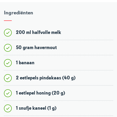
Ingrediënten
200 ml halfvolle melk
50 gram havermout
1 banaan
2 eetlepels pindakaas (40 g)
1 eetlepel honing (20 g)
1 snufje kaneel (1 g)