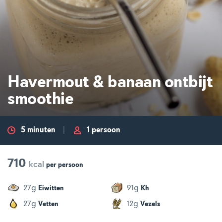
Havermout & banaan ontbijt
smoothie
5 minuten
1 persoon
710
kcal
per
persoon
g
g
27
91
Eiwitten
Kh
g
g
27
12
Vetten
Vezels