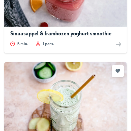
Sinaasappel & frambozen yoghurt smoothie
5
min.
1 pers.