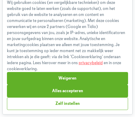
Wij gebruiken cookies (en vergelijkbare technieken) om deze
website goed te laten werken (zoals de supportchat), om het
Over ons
gebruik van de website te analyseren en om content en
Team
communicatie te personaliseren (marketing). Met deze cookies
App
verwerken wij en onze 2 partners (Google en Tidio)
persoonsgegevens van jou, zoals je IP-adres, unieke identificatoren
Blog
en jouw surfgedrag binnen onze website. Analytische en
Disclaimer
marketingcookies plaatsen we alleen met jouw toestemming. Je
Gebruikersvoorwaarden
kunt je toestemming op ieder moment net zo makkelijk weer
Methodologie
intrekken als je die geeft: via de link ‘Cookieverklaring’ onderaan
iedere pagina. Lees hierover meer in ons
privacybeleid
en in onze
Privacybeleid
cookieverklaring.
Cookieverklaring
Weigeren
Betaalmethoden
Klachtenprocedure
Alles accepteren
Bestelling herroepen
Zelf instellen
Partnerprogramma
Boeken
FAQ
Contact