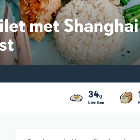
ilet met Shanghai
st
34
g
Eiwitten