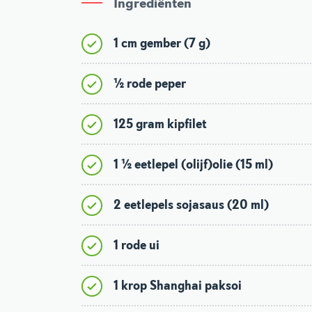
Ingrediënten
1 cm gember (7 g)
½ rode peper
125 gram kipfilet
1 ½ eetlepel (olijf)olie (15 ml)
2 eetlepels sojasaus (20 ml)
1 rode ui
1 krop Shanghai paksoi