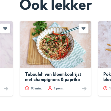
Ook lekker
Tabouleh van bloemkoolrijst
Pok
met champignons & paprika
blo
10
min.
1 pers.
1