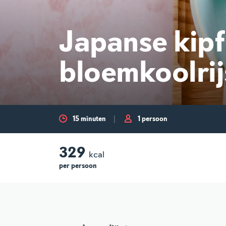
Japanse kipf
bloemkoolrij
15 minuten
1 persoon
329
kcal
per
persoon