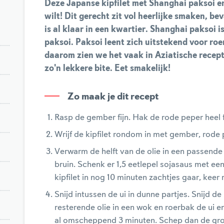
Deze Japanse kipfilet met Shanghai paksoi en 
wilt! Dit gerecht zit vol heerlijke smaken, be
is al klaar in een kwartier. Shanghai paksoi i
paksoi. Paksoi leent zich uitstekend voor ro
daarom zien we het vaak in Aziatische recep
zo'n lekkere bite. Eet smakelijk!
Zo maak je dit recept
Rasp de gember fijn. Hak de rode peper heel f
Wrijf de kipfilet rondom in met gember, rod
Verwarm de helft van de olie in een passend
bruin. Schenk er 1,5 eetlepel sojasaus met e
kipfilet in nog 10 minuten zachtjes gaar, keer
Snijd intussen de ui in dunne partjes. Snijd 
resterende olie in een wok en roerbak de ui e
al omscheppend 3 minuten. Schep dan de gro