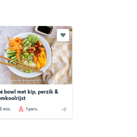
é bowl met kip, perzik &
emkoolrijst
5
min.
1 pers.