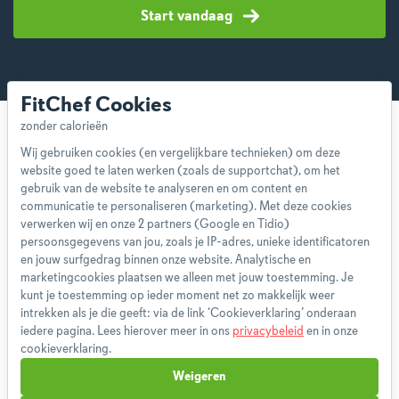
Start vandaag
FitChef Cookies
Wij gebruiken cookies (en vergelijkbare technieken) om deze
website goed te laten werken (zoals de supportchat), om het
gebruik van de website te analyseren en om content en
Over ons
communicatie te personaliseren (marketing). Met deze cookies
verwerken wij en onze 2 partners (Google en Tidio)
Team
persoonsgegevens van jou, zoals je IP-adres, unieke identificatoren
App
en jouw surfgedrag binnen onze website. Analytische en
Blog
marketingcookies plaatsen we alleen met jouw toestemming. Je
kunt je toestemming op ieder moment net zo makkelijk weer
Disclaimer
intrekken als je die geeft: via de link ‘Cookieverklaring’ onderaan
Gebruikersvoorwaarden
iedere pagina. Lees hierover meer in ons
privacybeleid
en in onze
Methodologie
cookieverklaring.
Privacybeleid
Weigeren
Cookieverklaring