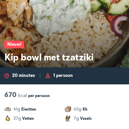
Nieuw
!
Kip bowl met tzatziki
20 minuten
1 persoon
670
kcal
per
persoon
g
g
41
65
Eiwitten
Kh
g
g
27
7
Vetten
Vezels