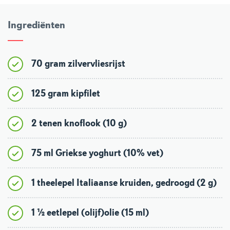
Ingrediënten
70 gram zilvervliesrijst
125 gram kipfilet
2 tenen knoflook (10 g)
75 ml Griekse yoghurt (10% vet)
1 theelepel Italiaanse kruiden, gedroogd (2 g)
1 ½ eetlepel (olijf)olie (15 ml)