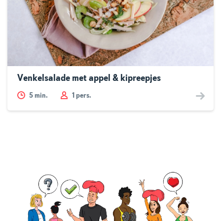
Venkelsalade met appel & kipreepjes
5
min.
1 pers.