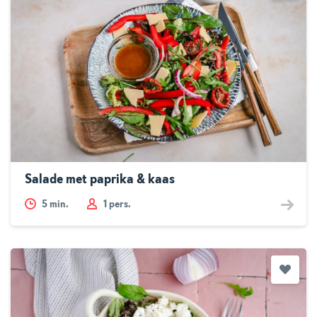
Salade met paprika & kaas
5
min.
1 pers.