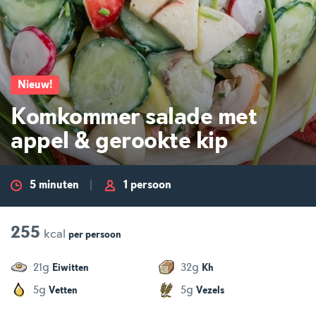
Nieuw
!
Komkommer salade met
appel & gerookte kip
5 minuten
1 persoon
255
kcal
per
persoon
g
g
21
32
Eiwitten
Kh
g
g
5
5
Vetten
Vezels