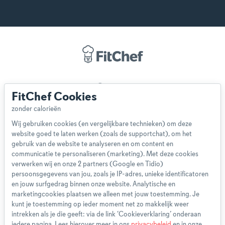
Over ons
FitChef Cookies
Team
App
Wij gebruiken cookies (en vergelijkbare technieken) om deze
Blog
website goed te laten werken (zoals de supportchat), om het
Disclaimer
gebruik van de website te analyseren en om content en
Gebruikersvoorwaarden
communicatie te personaliseren (marketing). Met deze cookies
Methodologie
verwerken wij en onze 2 partners (Google en Tidio)
persoonsgegevens van jou, zoals je IP-adres, unieke identificatoren
Privacybeleid
en jouw surfgedrag binnen onze website. Analytische en
Cookieverklaring
marketingcookies plaatsen we alleen met jouw toestemming. Je
Betaalmethoden
kunt je toestemming op ieder moment net zo makkelijk weer
intrekken als je die geeft: via de link ‘Cookieverklaring’ onderaan
Klachtenprocedure
iedere pagina. Lees hierover meer in ons
privacybeleid
en in onze