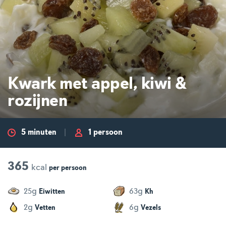
Kwark met appel, kiwi &
rozijnen
5 minuten
1 persoon
365
kcal
per
persoon
g
g
25
63
Eiwitten
Kh
g
g
2
6
Vetten
Vezels