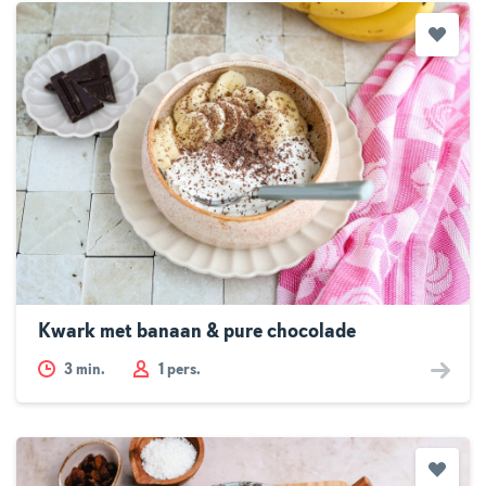
Kwark met banaan & pure chocolade
3
min.
1 pers.