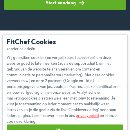
Start vandaag
FitChef Cookies
Wij gebruiken cookies (en vergelijkbare technieken) om deze
website goed te laten werken (zoals de supportchat), om het
Over ons
gebruik van de website te analyseren en om content en
Team
communicatie te personaliseren (marketing). Met deze cookies
App
verwerken wij en onze 2 partners (Google en Tidio)
persoonsgegevens van jou, zoals je IP-adres, unieke identificatoren
Blog
en jouw surfgedrag binnen onze website. Analytische en
Disclaimer
marketingcookies plaatsen we alleen met jouw toestemming. Je
Gebruikersvoorwaarden
kunt je toestemming op ieder moment net zo makkelijk weer
Methodologie
intrekken als je die geeft: via de link ‘Cookieverklaring’ onderaan
iedere pagina. Lees hierover meer in ons
privacybeleid
en in onze
Privacybeleid
cookieverklaring.
Cookieverklaring