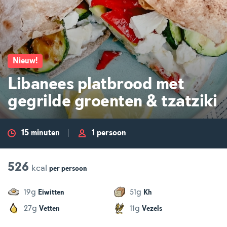
Nieuw
!
Libanees platbrood met
gegrilde groenten & tzatziki
15 minuten
1 persoon
526
kcal
per
persoon
g
g
19
51
Eiwitten
Kh
g
g
27
11
Vetten
Vezels