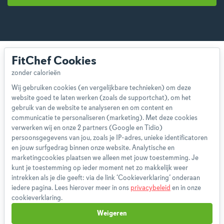
FitChef Cookies
Wij gebruiken cookies (en vergelijkbare technieken) om deze
website goed te laten werken (zoals de supportchat), om het
Over ons
gebruik van de website te analyseren en om content en
Team
communicatie te personaliseren (marketing). Met deze cookies
App
verwerken wij en onze 2 partners (Google en Tidio)
persoonsgegevens van jou, zoals je IP-adres, unieke identificatoren
Blog
en jouw surfgedrag binnen onze website. Analytische en
Disclaimer
marketingcookies plaatsen we alleen met jouw toestemming. Je
Gebruikersvoorwaarden
kunt je toestemming op ieder moment net zo makkelijk weer
Methodologie
intrekken als je die geeft: via de link ‘Cookieverklaring’ onderaan
iedere pagina. Lees hierover meer in ons
privacybeleid
en in onze
Privacybeleid
cookieverklaring.
Cookieverklaring
Weigeren
Betaalmethoden