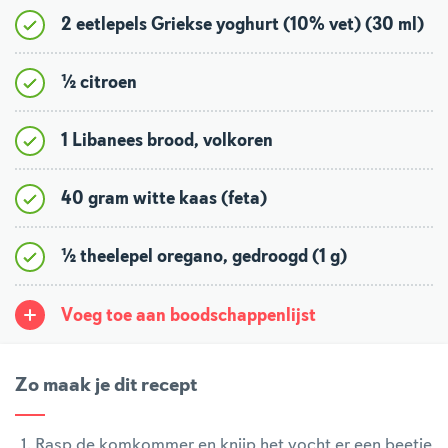
2 eetlepels Griekse yoghurt (10% vet) (30 ml)
½ citroen
1 Libanees brood, volkoren
40 gram witte kaas (feta)
½ theelepel oregano, gedroogd (1 g)
Voeg toe aan boodschappenlijst
Zo maak je dit recept
Rasp de komkommer en knijp het vocht er een beetje