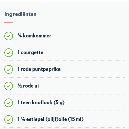
Ingrediënten
¼ komkommer
1 courgette
1 rode puntpaprika
½ rode ui
1 teen knoflook (5 g)
1 ½ eetlepel (olijf)olie (15 ml)