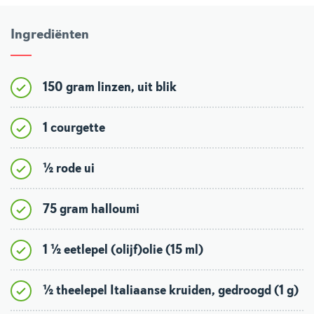
Ingrediënten
150 gram linzen, uit blik
1 courgette
½ rode ui
75 gram halloumi
1 ½ eetlepel (olijf)olie (15 ml)
½ theelepel Italiaanse kruiden, gedroogd (1 g)