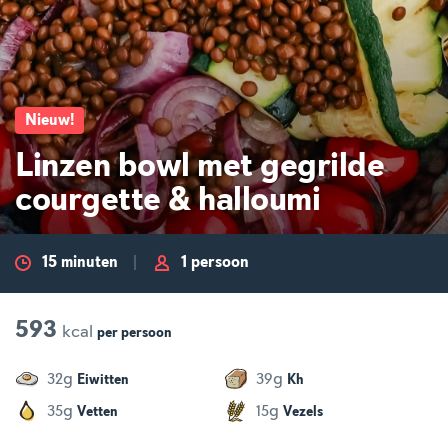
Nieuw
!
Linzen bowl met gegrilde
courgette & halloumi
15 minuten
1 persoon
593
kcal
per
persoon
g
g
32
39
Eiwitten
Kh
g
g
35
15
Vetten
Vezels