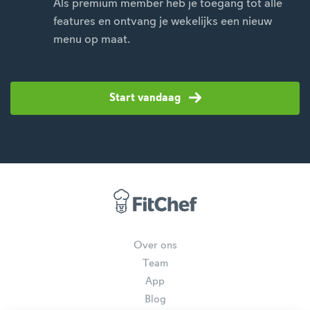
Als premium member heb je toegang tot alle
features en ontvang je wekelijks een nieuw
menu op maat.
Start vandaag
Over ons
Team
App
Blog