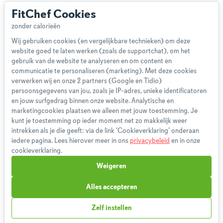
Disclaimer
FitChef Cookies
Gebruikersvoorwaarden
Methodologie
Wij gebruiken cookies (en vergelijkbare technieken) om deze
Privacybeleid
website goed te laten werken (zoals de supportchat), om het
Cookieverklaring
gebruik van de website te analyseren en om content en
Betaalmethoden
communicatie te personaliseren (marketing). Met deze cookies
verwerken wij en onze 2 partners (Google en Tidio)
Klachtenprocedure
persoonsgegevens van jou, zoals je IP-adres, unieke identificatoren
Bestelling herroepen
en jouw surfgedrag binnen onze website. Analytische en
Partnerprogramma
marketingcookies plaatsen we alleen met jouw toestemming. Je
kunt je toestemming op ieder moment net zo makkelijk weer
Boeken
intrekken als je die geeft: via de link ‘Cookieverklaring’ onderaan
FAQ
iedere pagina. Lees hierover meer in ons
privacybeleid
en in onze
Contact
cookieverklaring.
Weigeren
1,827,986
Weekmenu's gemaakt
Alles accepteren
Zelf instellen