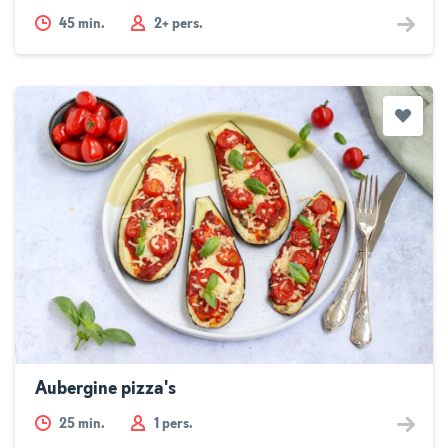
45
min.
2+ pers.
Aubergine pizza's
25
min.
1 pers.