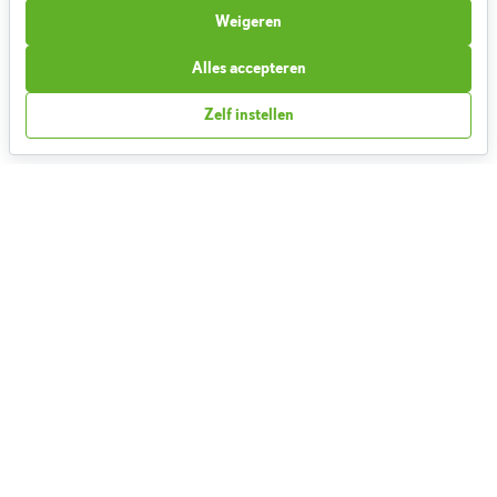
Cookieverklaring
Weigeren
Betaalmethoden
Klachtenprocedure
Alles accepteren
Bestelling herroepen
Zelf instellen
Partnerprogramma
Boeken
FAQ
Contact
1,827,986
Weekmenu's gemaakt