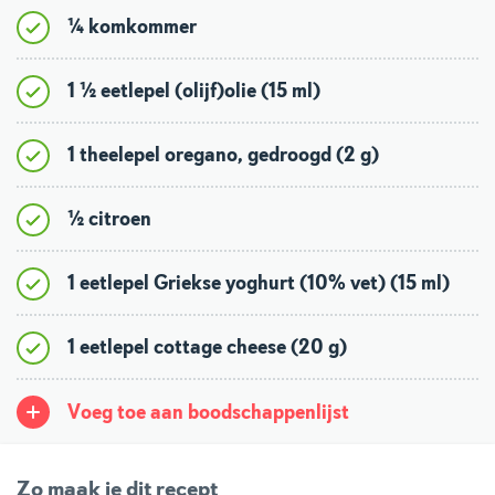
¼ komkommer
1 ½ eetlepel (olijf)olie (15 ml)
1 theelepel oregano, gedroogd (2 g)
½ citroen
1 eetlepel Griekse yoghurt (10% vet) (15 ml)
1 eetlepel cottage cheese (20 g)
Voeg toe aan boodschappenlijst
Zo maak je dit recept