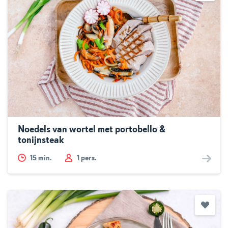
Noedels van wortel met portobello &
tonijnsteak
15
min.
1 pers.