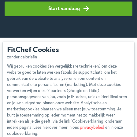
Start vandaag
FitChef Cookies
Wij gebruiken cookies (en vergelijkbare technieken) om deze
website goed te laten werken (zoals de supportchat), om het
Over ons
gebruik van de website te analyseren en om content en
Team
communicatie te personaliseren (marketing). Met deze cookies
App
verwerken wij en onze 2 partners (Google en Tidio)
persoonsgegevens van jou, zoals je IP-adres, unieke identificatoren
Blog
en jouw surfgedrag binnen onze website. Analytische en
Disclaimer
marketingcookies plaatsen we alleen met jouw toestemming. Je
Gebruikersvoorwaarden
kunt je toestemming op ieder moment net zo makkelijk weer
Methodologie
intrekken als je die geeft: via de link ‘Cookieverklaring’ onderaan
iedere pagina. Lees hierover meer in ons
privacybeleid
en in onze
Privacybeleid
cookieverklaring.