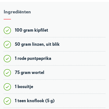
Ingrediënten
100 gram kipfilet
50 gram linzen, uit blik
1 rode puntpaprika
75 gram wortel
1 bosuitje
1 teen knoflook (5 g)