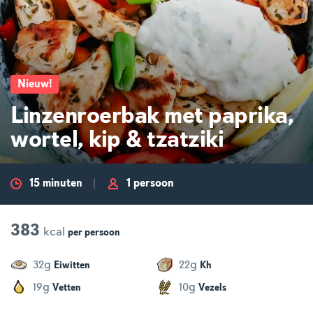
Nieuw
!
Linzenroerbak met paprika,
wortel, kip & tzatziki
15 minuten
1 persoon
383
kcal
per
persoon
g
g
32
22
Eiwitten
Kh
g
g
19
10
Vetten
Vezels