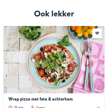
Ook lekker
Wrap pizza met feta & achterham
15
min.
1 pers.