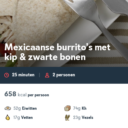
Mexicaanse burrito's met
kip & zwarte bonen
25 minuten
2 personen
658
kcal
per
persoon
g
g
52
74
Eiwitten
Kh
g
g
17
23
Vetten
Vezels