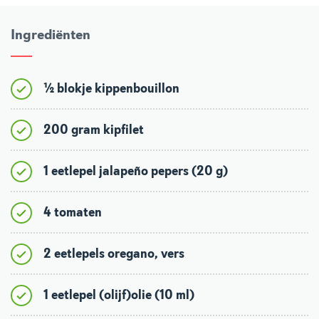
Ingrediënten
½ blokje kippenbouillon
200 gram kipfilet
1 eetlepel ja­la­pe­ño pepers (20 g)
4 tomaten
2 eetlepels oregano, vers
1 eetlepel (olijf)olie (10 ml)