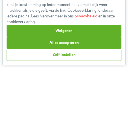
Gebruikersvoorwaarden
kunt je toestemming op ieder moment net zo makkelijk weer
Methodologie
intrekken als je die geeft: via de link ‘Cookieverklaring’ onderaan
iedere pagina. Lees hierover meer in ons
privacybeleid
en in onze
Privacybeleid
cookieverklaring.
Cookieverklaring
Weigeren
Betaalmethoden
Klachtenprocedure
Alles accepteren
Bestelling herroepen
Zelf instellen
Partnerprogramma
Boeken
FAQ
Contact
1,826,799
Weekmenu's gemaakt