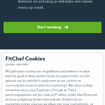
features en ontvang je wekelijks een nieuw
menu op maat.
Start vandaag
FitChef Cookies
Wij gebruiken cookies (en vergelijkbare technieken) om deze
website goed te laten werken (zoals de supportchat), om het
Over ons
gebruik van de website te analyseren en om content en
Team
communicatie te personaliseren (marketing). Met deze cookies
App
verwerken wij en onze 2 partners (Google en Tidio)
persoonsgegevens van jou, zoals je IP-adres, unieke identificatoren
Blog
en jouw surfgedrag binnen onze website. Analytische en
Disclaimer
marketingcookies plaatsen we alleen met jouw toestemming. Je