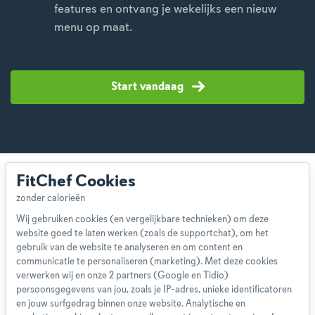
features en ontvang je wekelijks een nieuw
menu op maat.
Start vandaag
FitChef Cookies
Wij gebruiken cookies (en vergelijkbare technieken) om deze
website goed te laten werken (zoals de supportchat), om het
Over ons
gebruik van de website te analyseren en om content en
Team
communicatie te personaliseren (marketing). Met deze cookies
App
verwerken wij en onze 2 partners (Google en Tidio)
persoonsgegevens van jou, zoals je IP-adres, unieke identificatoren
Blog
en jouw surfgedrag binnen onze website. Analytische en
Disclaimer