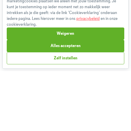
marketingcookies plaatsen we alleen met jouw toestemming. Je
Gebruikersvoorwaarden
kunt je toestemming op ieder moment net zo makkelijk weer
Methodologie
intrekken als je die geeft: via de link ‘Cookieverklaring’ onderaan
iedere pagina. Lees hierover meer in ons
privacybeleid
en in onze
Privacybeleid
cookieverklaring.
Cookieverklaring
Weigeren
Betaalmethoden
Klachtenprocedure
Alles accepteren
Bestelling herroepen
Zelf instellen
Partnerprogramma
Boeken
FAQ
Contact
1,826,196
Weekmenu's gemaakt