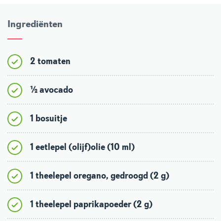
Ingrediënten
2 tomaten
½ avocado
1 bosuitje
1 eetlepel (olijf)olie (10 ml)
1 theelepel oregano, gedroogd (2 g)
1 theelepel paprikapoeder (2 g)