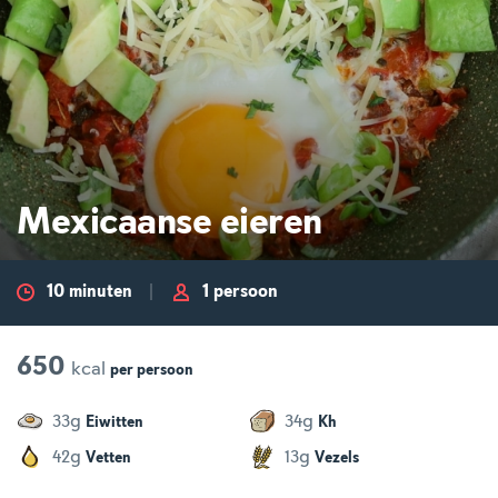
Mexicaanse eieren
10 minuten
1 persoon
650
kcal
per
persoon
g
g
33
34
Eiwitten
Kh
g
g
42
13
Vetten
Vezels