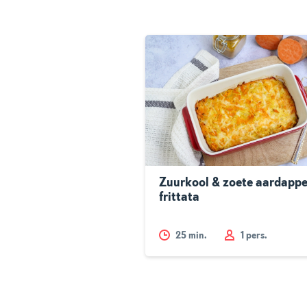
Zuurkool & zoete aardappe
frittata
25
min.
1 pers.