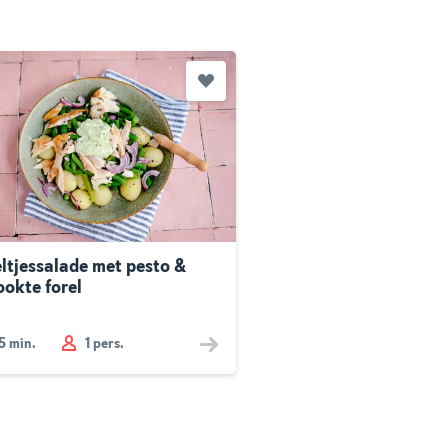
eltjessalade met pesto &
ookte forel
5
min.
1 pers.