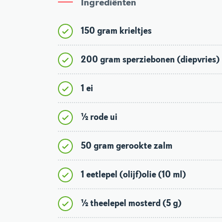
Ingrediënten
150 gram krieltjes
200 gram sperziebonen (diepvries)
1 ei
½ rode ui
50 gram gerookte zalm
1 eetlepel (olijf)olie (10 ml)
½ theelepel mosterd (5 g)