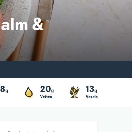
zalm &
38
20
13
g
g
g
Vetten
Vezels