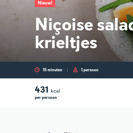
Nieuw
!
Niçoise sala
krieltjes
15 minuten
1 persoon
431
kcal
per
persoon