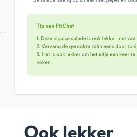
de salade. Breng op smaak met peper en zout
Tip van FitChef
1. Deze niçoise salade is ook lekker met wat 
2. Vervang de gerookte zalm eens door tonij
3. Het is ook lekker om het eitje een keer te
koken.
Ook lekker