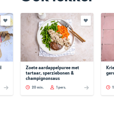
l
Zoete aardappelpuree met
Kri
tartaar, sperziebonen &
ger
champignonsaus
20
min.
1 pers.
1