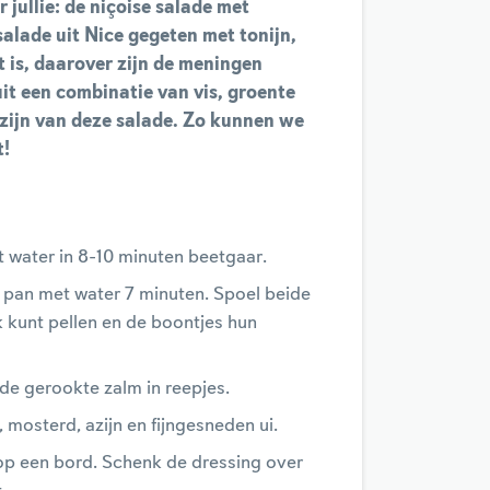
jullie: de niçoise salade met
alade uit Nice gegeten met tonijn,
t is, daarover zijn de meningen
it een combinatie van vis, groente
 zijn van deze salade. Zo kunnen we
t!
t water in 8-10 minuten beetgaar.
 pan met water 7 minuten. Spoel beide
k kunt pellen en de boontjes hun
d de gerookte zalm in reepjes.
, mosterd, azijn en fijngesneden ui.
m op een bord. Schenk de dressing over