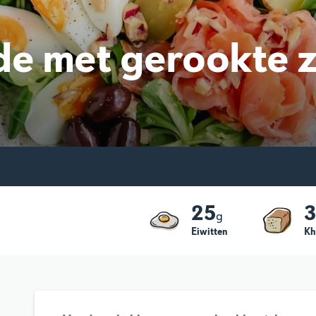
de met gerookte 
25
g
Eiwitten
Kh