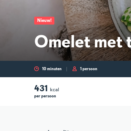
Nieuw
!
Omelet met 
10 minuten
1 persoon
431
kcal
per
persoon