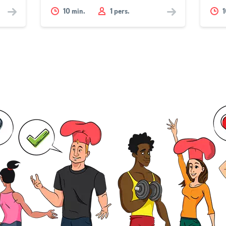
10
min.
1 pers.