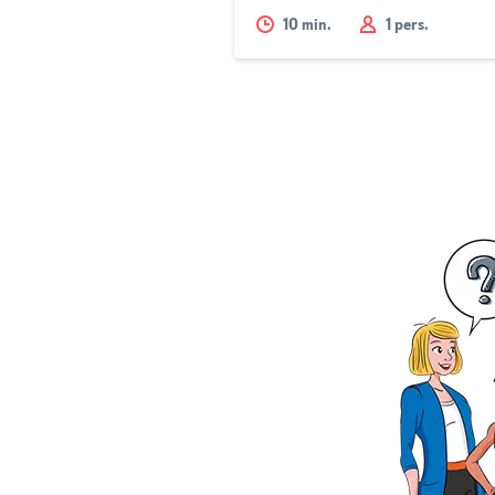
10
min.
1 pers.