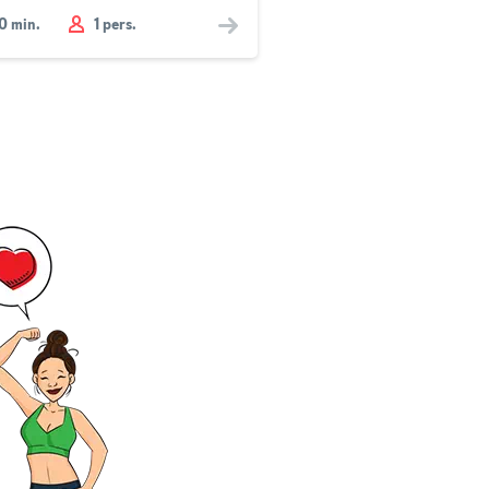
10
min.
1 pers.