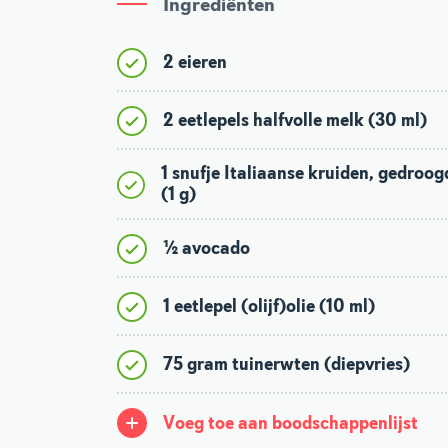
Ingrediënten
2 eieren
2 eetlepels halfvolle melk (30 ml)
1 snufje Italiaanse kruiden, gedroog
(1 g)
½ avocado
1 eetlepel (olijf)olie (10 ml)
75 gram tuinerwten (diepvries)
Voeg toe aan boodschappenlijst