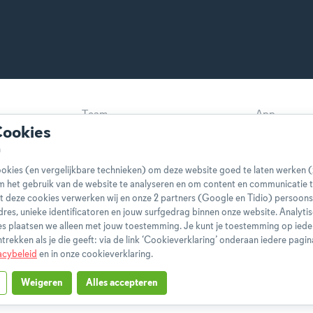
Team
App
Cookies
Disclaimer
Gebruikers
Privacybeleid
Cookieverkl
okies (en vergelijkbare technieken) om deze website goed te laten werken (
Klachtenprocedure
Bestelling 
m het gebruik van de website te analyseren en om content en communicatie t
t deze cookies verwerken wij en onze 2 partners (Google en Tidio) persoo
Boeken
FAQ
-adres, unieke identificatoren en jouw surfgedrag binnen onze website. Analyti
s plaatsen we alleen met jouw toestemming. Je kunt je toestemming op ied
ntrekken als je die geeft: via de link ‘Cookieverklaring’ onderaan iedere pagin
acybeleid
en in onze cookieverklaring.
Weigeren
Alles accepteren