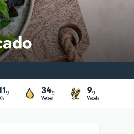
cado
11
34
9
g
g
g
Kh
Vetten
Vezels