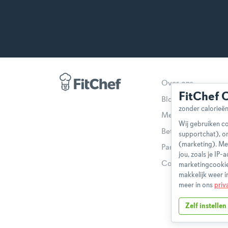
Over ons
FitChef 
Blog
Methodologie
Wij gebruiken co
Betaalmethoden
supportchat), o
(marketing). Me
Partnerprogramma
jou, zoals je IP
Contact
marketingcookie
makkelijk weer i
meer in ons
priv
Zelf instellen