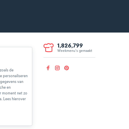
1,826,799
Weekmenu's gemaakt
voorwaarden
aring
zoals de
herroepen
e personaliseren
nsgegevens van
sche en
er moment net zo
a. Lees hierover