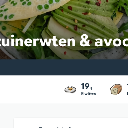
tuinerwten & avo
19
g
Eiwitten