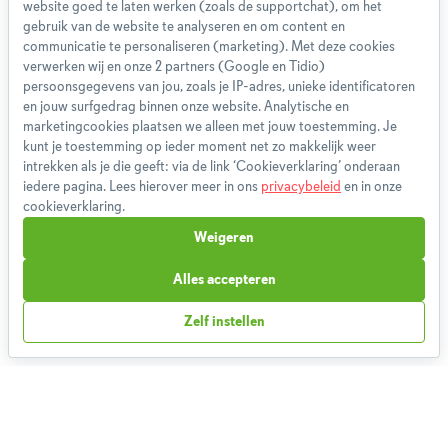
website goed te laten werken (zoals de supportchat), om het
Over ons
gebruik van de website te analyseren en om content en
Team
communicatie te personaliseren (marketing). Met deze cookies
App
verwerken wij en onze 2 partners (Google en Tidio)
persoonsgegevens van jou, zoals je IP-adres, unieke identificatoren
Blog
en jouw surfgedrag binnen onze website. Analytische en
Disclaimer
marketingcookies plaatsen we alleen met jouw toestemming. Je
Gebruikersvoorwaarden
kunt je toestemming op ieder moment net zo makkelijk weer
Methodologie
intrekken als je die geeft: via de link ‘Cookieverklaring’ onderaan
iedere pagina. Lees hierover meer in ons
privacybeleid
en in onze
Privacybeleid
cookieverklaring.
Cookieverklaring
Weigeren
Betaalmethoden
Klachtenprocedure
Alles accepteren
Bestelling herroepen
Zelf instellen
Partnerprogramma
Boeken
FAQ
Contact