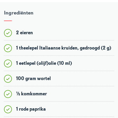
Ingrediënten
2 eieren
1 theelepel Italiaanse kruiden, gedroogd (2 g)
1 eetlepel (olijf)olie (10 ml)
100 gram wortel
½ komkommer
1 rode paprika