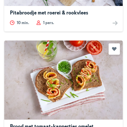
Pitabroodje met roerei & rookvlees
10
min.
1 pers.
Brood met tomaat-kappertjes omelet