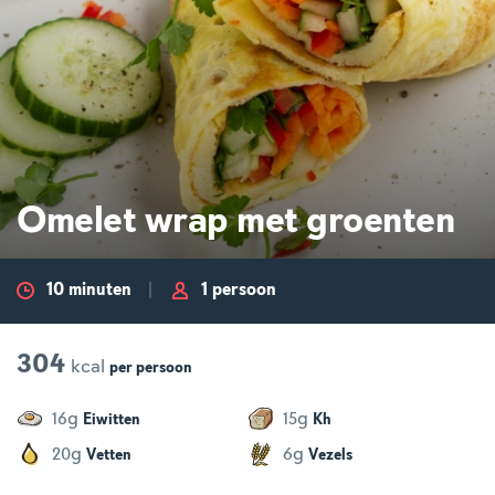
Omelet wrap met groenten
10 minuten
1 persoon
304
kcal
per
persoon
g
g
16
15
Eiwitten
Kh
g
g
20
6
Vetten
Vezels