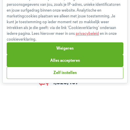
persoonsgegevens van jou, zoals je IP-adres, unieke identificatoren
Privacybeleid
en jouw surfgedrag binnen onze website. Analytische en
Cookieverklaring
marketingcookies plaatsen we alleen met jouw toestemming. Je
Betaalmethoden
kunt je toestemming op ieder moment net zo makkelijk weer
intrekken als je die geeft: via de link ‘Cookieverklaring’ onderaan
Klachtenprocedure
iedere pagina. Lees hierover meer in ons
privacybeleid
en in onze
Bestelling herroepen
cookieverklaring.
Partnerprogramma
Weigeren
Boeken
FAQ
Alles accepteren
Contact
Zelf instellen
1,828,467
Weekmenu's gemaakt