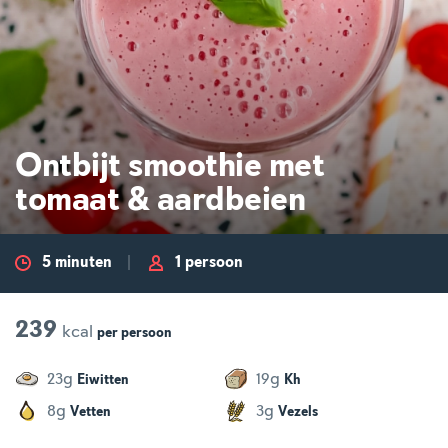
Ontbijt smoothie met
tomaat & aardbeien
5 minuten
1 persoon
239
kcal
per
persoon
g
g
23
19
Eiwitten
Kh
g
g
8
3
Vetten
Vezels