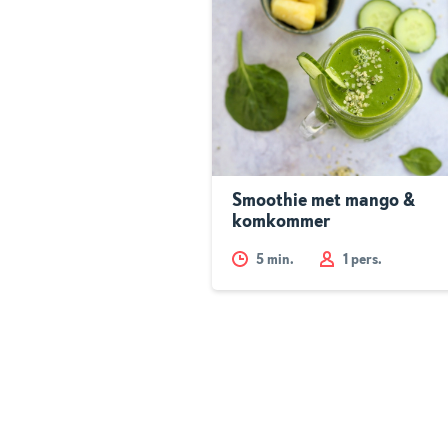
Smoothie met mango &
komkommer
5
min.
1 pers.