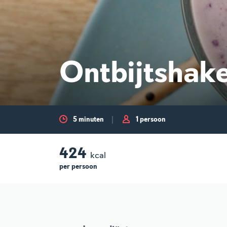
Ontbijtshake
5 minuten
1 persoon
424
kcal
per
persoon