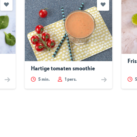
Fri
Hartige tomaten smoothie
5
min.
1 pers.