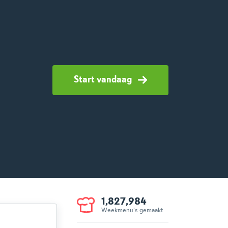
Start vandaag
1,827,984
Weekmenu's gemaakt
voorwaarden