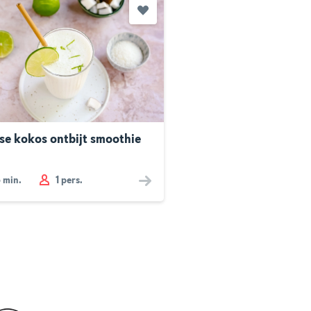
sse kokos ontbijt smoothie
5
min.
1 pers.