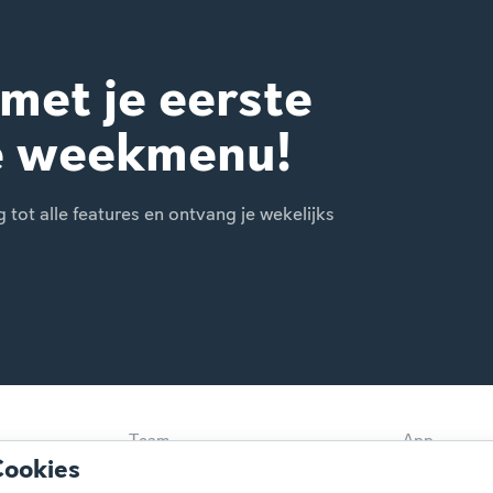
 met je eerste
e weekmenu!
ot alle features en ontvang je wekelijks
Team
App
Cookies
Disclaimer
Gebruikers