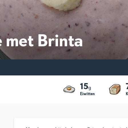
 met Brinta
15
g
Eiwitten