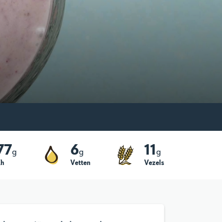
77
6
11
g
g
g
Kh
Vetten
Vezels