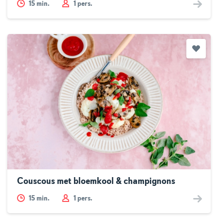
15
min.
1 pers.
Couscous met bloemkool & champignons
15
min.
1 pers.