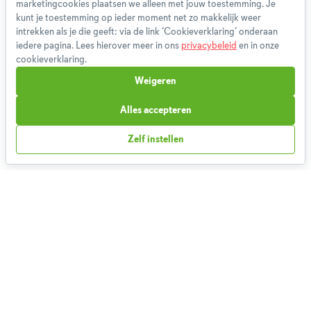
marketingcookies plaatsen we alleen met jouw toestemming. Je
Gebruikersvoorwaarden
kunt je toestemming op ieder moment net zo makkelijk weer
Methodologie
intrekken als je die geeft: via de link ‘Cookieverklaring’ onderaan
iedere pagina. Lees hierover meer in ons
privacybeleid
en in onze
Privacybeleid
cookieverklaring.
Cookieverklaring
Weigeren
Betaalmethoden
Klachtenprocedure
Alles accepteren
Bestelling herroepen
Zelf instellen
Partnerprogramma
Boeken
FAQ
Contact
1,826,196
Weekmenu's gemaakt