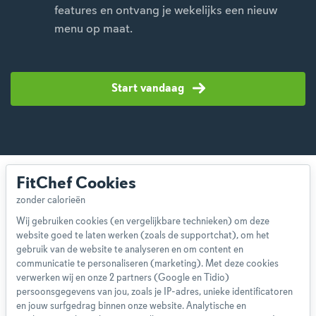
features en ontvang je wekelijks een nieuw
menu op maat.
Start vandaag
FitChef Cookies
Wij gebruiken cookies (en vergelijkbare technieken) om deze
website goed te laten werken (zoals de supportchat), om het
Over ons
gebruik van de website te analyseren en om content en
Team
communicatie te personaliseren (marketing). Met deze cookies
App
verwerken wij en onze 2 partners (Google en Tidio)
persoonsgegevens van jou, zoals je IP-adres, unieke identificatoren
Blog
en jouw surfgedrag binnen onze website. Analytische en
Disclaimer