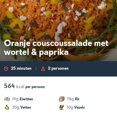
Oranje couscoussalade met
wortel & paprika
25 minuten
2 personen
564
kcal
per
persoon
g
g
19
78
Eiwitten
Kh
g
g
20
10
Vetten
Vezels