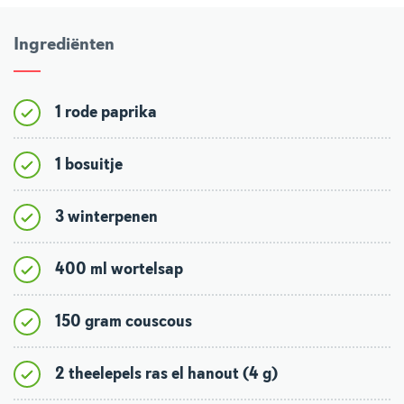
Ingrediënten
1 rode paprika
1 bosuitje
3 winterpenen
400 ml wortelsap
150 gram couscous
2 theelepels ras el hanout (4 g)