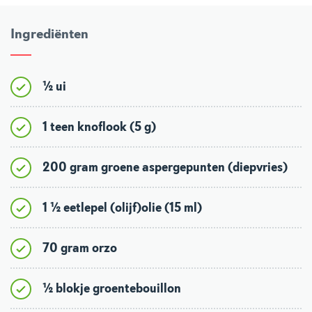
Ingrediënten
½ ui
1 teen knoflook (5 g)
200 gram groene aspergepunten (diepvries)
1 ½ eetlepel (olijf)olie (15 ml)
70 gram orzo
½ blokje groentebouillon