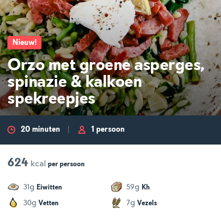
Nieuw
!
Orzo met groene asperges,
spinazie & kalkoen
spekreepjes
20 minuten
1 persoon
624
kcal
per
persoon
g
g
31
59
Eiwitten
Kh
g
g
30
7
Vetten
Vezels