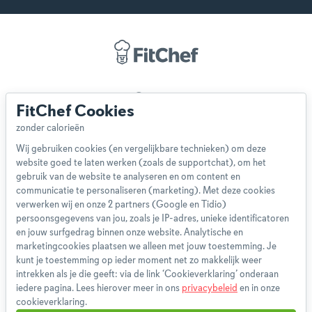
Over ons
FitChef Cookies
Team
App
Wij gebruiken cookies (en vergelijkbare technieken) om deze
Blog
website goed te laten werken (zoals de supportchat), om het
Disclaimer
gebruik van de website te analyseren en om content en
Gebruikersvoorwaarden
communicatie te personaliseren (marketing). Met deze cookies
Methodologie
verwerken wij en onze 2 partners (Google en Tidio)
persoonsgegevens van jou, zoals je IP-adres, unieke identificatoren
Privacybeleid
en jouw surfgedrag binnen onze website. Analytische en
Cookieverklaring
marketingcookies plaatsen we alleen met jouw toestemming. Je
Betaalmethoden
kunt je toestemming op ieder moment net zo makkelijk weer
intrekken als je die geeft: via de link ‘Cookieverklaring’ onderaan
Klachtenprocedure
iedere pagina. Lees hierover meer in ons
privacybeleid
en in onze
Bestelling herroepen
cookieverklaring.