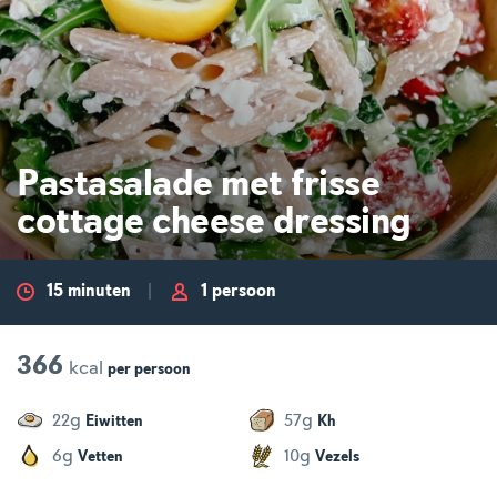
Pastasalade met frisse
cottage cheese dressing
15 minuten
1 persoon
366
kcal
per
persoon
g
g
22
57
Eiwitten
Kh
g
g
6
10
Vetten
Vezels