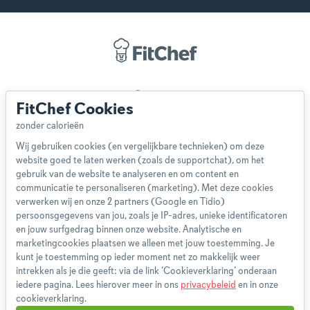
Over ons
FitChef Cookies
Team
App
Wij gebruiken cookies (en vergelijkbare technieken) om deze
Blog
website goed te laten werken (zoals de supportchat), om het
Disclaimer
gebruik van de website te analyseren en om content en
Gebruikersvoorwaarden
communicatie te personaliseren (marketing). Met deze cookies
Methodologie
verwerken wij en onze 2 partners (Google en Tidio)
persoonsgegevens van jou, zoals je IP-adres, unieke identificatoren
Privacybeleid
en jouw surfgedrag binnen onze website. Analytische en
Cookieverklaring
marketingcookies plaatsen we alleen met jouw toestemming. Je
Betaalmethoden
kunt je toestemming op ieder moment net zo makkelijk weer
intrekken als je die geeft: via de link ‘Cookieverklaring’ onderaan
Klachtenprocedure
iedere pagina. Lees hierover meer in ons
privacybeleid
en in onze
Bestelling herroepen
cookieverklaring.