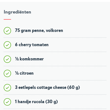
Ingrediënten
75 gram penne, volkoren
6 cherry tomaten
½ komkommer
½ citroen
3 eetlepels cottage cheese (60 g)
1 handje rucola (30 g)