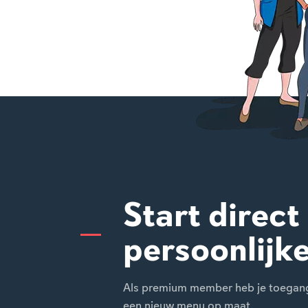
Start direct
persoonlijk
Als premium member heb je toegang t
een nieuw menu op maat.