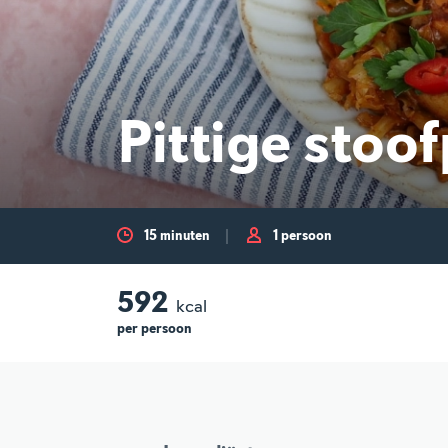
Pittige stoo
15 minuten
1 persoon
592
kcal
per
persoon