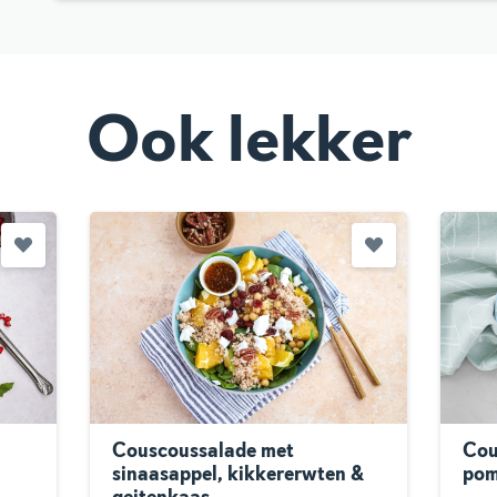
Ook lekker
Couscoussalade met
Cou
sinaasappel, kikkererwten &
pom