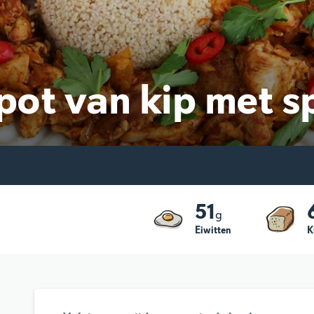
fpot van kip met s
51
g
Eiwitten
K