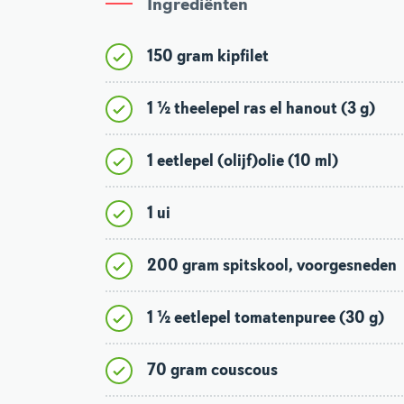
Ingrediënten
150 gram kipfilet
1 ½ theelepel ras el hanout (3 g)
1 eetlepel (olijf)olie (10 ml)
1 ui
200 gram spitskool, voorgesneden
1 ½ eetlepel tomatenpuree (30 g)
70 gram couscous