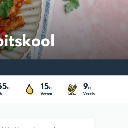
pitskool
65
15
9
g
g
g
h
Vetten
Vezels