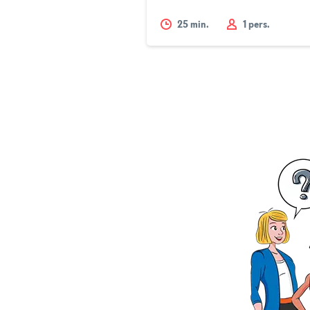
25
min.
1 pers.