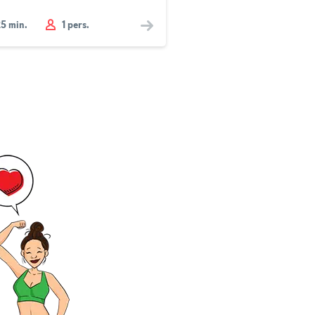
25
min.
1 pers.