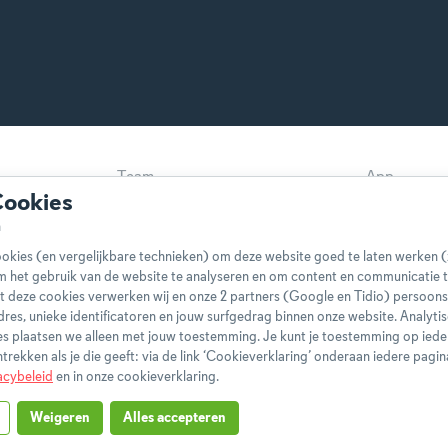
Team
App
Cookies
Disclaimer
Gebruikers
Privacybeleid
Cookieverkl
okies (en vergelijkbare technieken) om deze website goed te laten werken (
Klachtenprocedure
Bestelling 
m het gebruik van de website te analyseren en om content en communicatie t
t deze cookies verwerken wij en onze 2 partners (Google en Tidio) persoo
Boeken
FAQ
-adres, unieke identificatoren en jouw surfgedrag binnen onze website. Analyti
s plaatsen we alleen met jouw toestemming. Je kunt je toestemming op ied
ntrekken als je die geeft: via de link ‘Cookieverklaring’ onderaan iedere pagin
acybeleid
en in onze cookieverklaring.
Weigeren
Alles accepteren