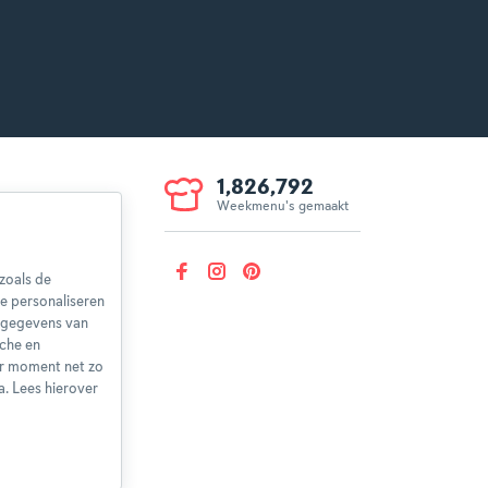
1,826,792
Weekmenu's gemaakt
voorwaarden
aring
zoals de
herroepen
e personaliseren
nsgegevens van
sche en
er moment net zo
a. Lees hierover