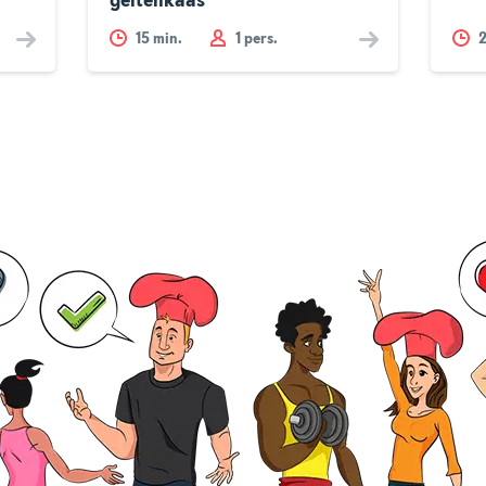
geitenkaas
15
min.
1 pers.