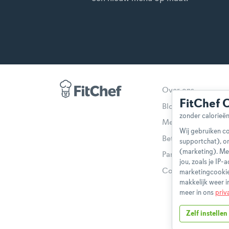
Over ons
FitChef 
Blog
Methodologie
Wij gebruiken co
Betaalmethoden
supportchat), o
(marketing). Me
Partnerprogramma
jou, zoals je IP
Contact
marketingcookie
makkelijk weer i
meer in ons
priv
Zelf instellen