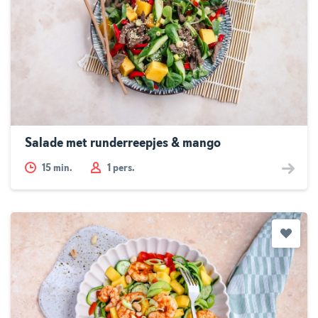
Salade met runderreepjes & mango
15
min.
1 pers.