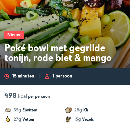
Nieuw
!
Poké bowl met gegrilde
tonijn, rode biet & mango
15 minuten
1 persoon
498
kcal
per
persoon
g
g
35
28
Eiwitten
Kh
g
g
27
15
Vetten
Vezels