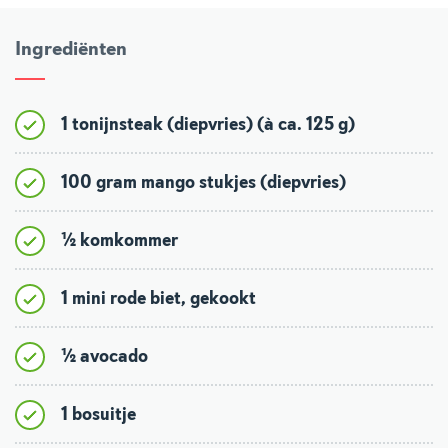
Ingrediënten
1 tonijnsteak (diepvries) (à ca. 125 g)
100 gram mango stukjes (diepvries)
½ komkommer
1 mini rode biet, gekookt
½ avocado
1 bosuitje