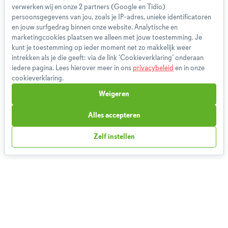
verwerken wij en onze 2 partners (Google en Tidio)
Gebruikersvoorwaarden
persoonsgegevens van jou, zoals je IP-adres, unieke identificatoren
Methodologie
en jouw surfgedrag binnen onze website. Analytische en
marketingcookies plaatsen we alleen met jouw toestemming. Je
Privacybeleid
kunt je toestemming op ieder moment net zo makkelijk weer
Cookieverklaring
intrekken als je die geeft: via de link ‘Cookieverklaring’ onderaan
Betaalmethoden
iedere pagina. Lees hierover meer in ons
privacybeleid
en in onze
Klachtenprocedure
cookieverklaring.
Bestelling herroepen
Weigeren
Partnerprogramma
Alles accepteren
Boeken
FAQ
Zelf instellen
Contact
1,827,986
Weekmenu's gemaakt