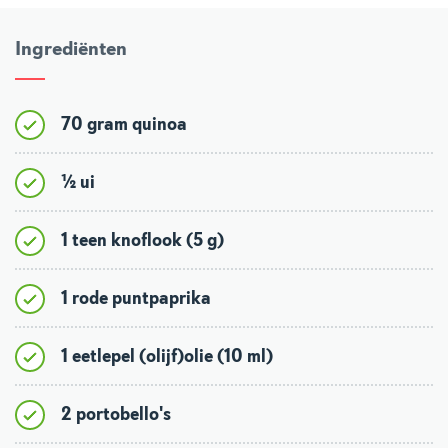
Ingrediënten
70 gram quinoa
½ ui
1 teen knoflook (5 g)
1 rode puntpaprika
1 eetlepel (olijf)olie (10 ml)
2 portobello's