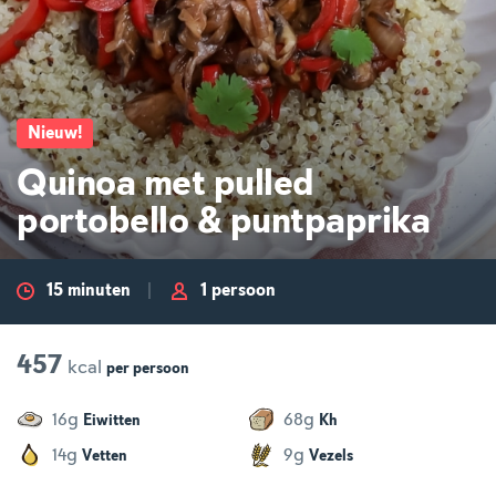
Nieuw
!
Quinoa met pulled
portobello & puntpaprika
15 minuten
1 persoon
457
kcal
per
persoon
g
g
16
68
Eiwitten
Kh
g
g
14
9
Vetten
Vezels