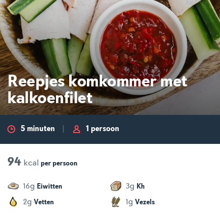
Reepjes komkommer met
kalkoenfilet
5 minuten
1 persoon
94
kcal
per
persoon
g
g
16
3
Eiwitten
Kh
g
g
2
1
Vetten
Vezels