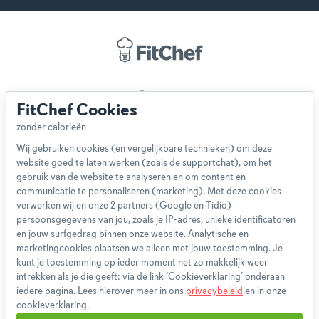
Over ons
FitChef Cookies
Team
App
Wij gebruiken cookies (en vergelijkbare technieken) om deze
Blog
website goed te laten werken (zoals de supportchat), om het
Disclaimer
gebruik van de website te analyseren en om content en
Gebruikersvoorwaarden
communicatie te personaliseren (marketing). Met deze cookies
Methodologie
verwerken wij en onze 2 partners (Google en Tidio)
persoonsgegevens van jou, zoals je IP-adres, unieke identificatoren
Privacybeleid
en jouw surfgedrag binnen onze website. Analytische en
Cookieverklaring
marketingcookies plaatsen we alleen met jouw toestemming. Je
Betaalmethoden
kunt je toestemming op ieder moment net zo makkelijk weer
intrekken als je die geeft: via de link ‘Cookieverklaring’ onderaan
Klachtenprocedure
iedere pagina. Lees hierover meer in ons
privacybeleid
en in onze
Bestelling herroepen
cookieverklaring.
Partnerprogramma