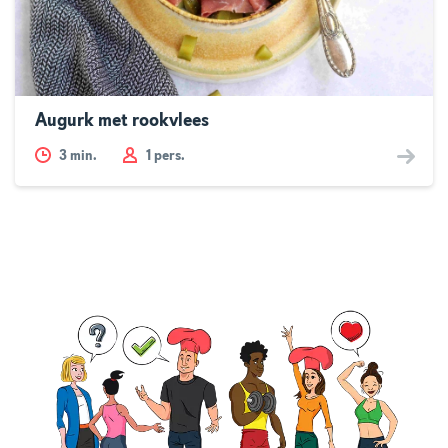
Augurk met rookvlees
3
min.
1 pers.