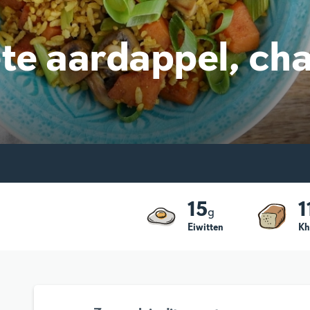
ete aardappel, c
15
1
g
Eiwitten
Kh