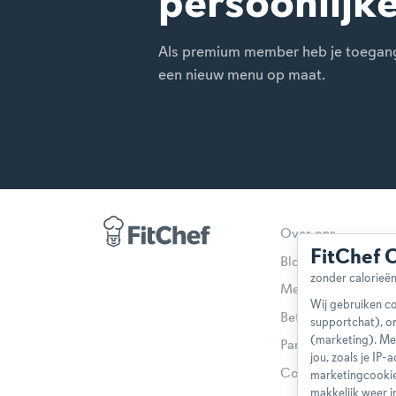
persoonlijk
Als premium member heb je toegang t
een nieuw menu op maat.
Over ons
FitChef 
Blog
Methodologie
Wij gebruiken co
Betaalmethoden
supportchat), o
(marketing). Me
Partnerprogramma
jou, zoals je IP
Contact
marketingcookie
makkelijk weer i