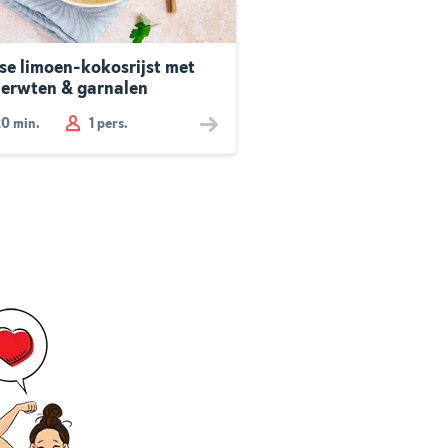
sse limoen-kokosrijst met
nerwten & garnalen
20
min.
1 pers.