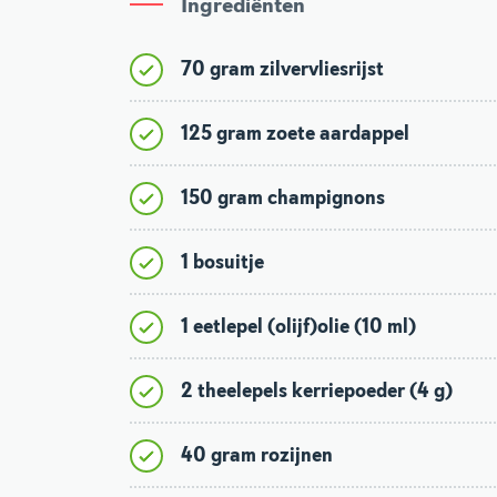
Ingrediënten
70 gram zilvervliesrijst
125 gram zoete aardappel
150 gram champignons
1 bosuitje
1 eetlepel (olijf)olie (10 ml)
2 theelepels kerriepoeder (4 g)
40 gram rozijnen