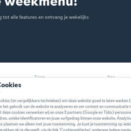
e weekmenu!
ot alle features en ontvang je wekelijks
Team
App
Cookies
Disclaimer
Gebruikers
Privacybeleid
Cookieverkl
okies (en vergelijkbare technieken) om deze website goed te laten werken (
Klachtenprocedure
Bestelling 
m het gebruik van de website te analyseren en om content en communicatie t
t deze cookies verwerken wij en onze 2 partners (Google en Tidio) persoo
Boeken
FAQ
-adres, unieke identificatoren en jouw surfgedrag binnen onze website. Analyti
s plaatsen we alleen met jouw toestemming. Je kunt je toestemming op ied
ntrekken als je die geeft: via de link ‘Cookieverklaring’ onderaan iedere pagin