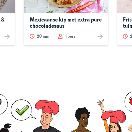
 &
Mexicaanse kip met extra pure
Fri
chocoladesaus
tui
20
min.
1 pers.