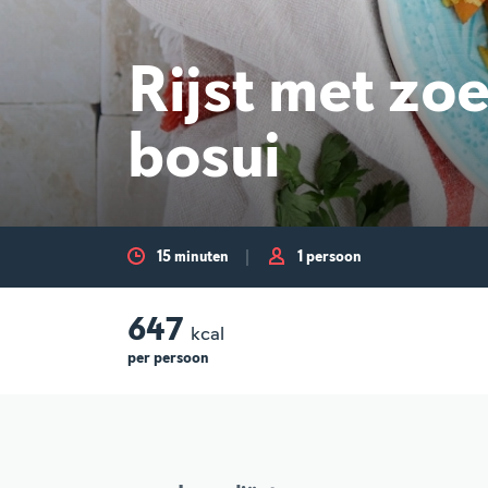
Rijst met zo
bosui
15 minuten
1 persoon
647
kcal
per
persoon