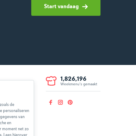
Start vandaag
1,826,196
Weekmenu's gemaakt
voorwaarden
aring
zoals de
herroepen
e personaliseren
nsgegevens van
sche en
er moment net zo
a. Lees hierover