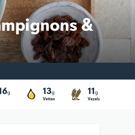
hampignons &
16
13
11
g
g
g
Vetten
Vezels