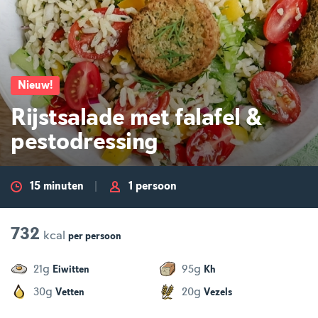
Nieuw
!
Rijstsalade met falafel &
pestodressing
15 minuten
1 persoon
732
kcal
per
persoon
g
g
21
95
Eiwitten
Kh
g
g
30
20
Vetten
Vezels