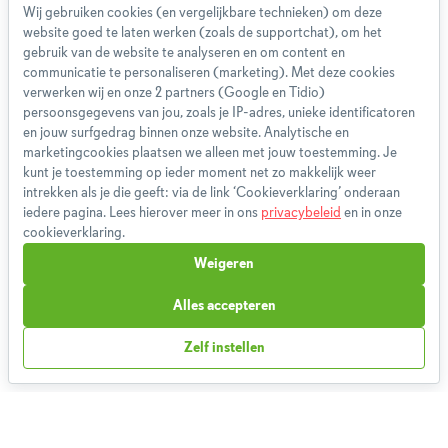
Wij gebruiken cookies (en vergelijkbare technieken) om deze
website goed te laten werken (zoals de supportchat), om het
Over ons
gebruik van de website te analyseren en om content en
Team
communicatie te personaliseren (marketing). Met deze cookies
App
verwerken wij en onze 2 partners (Google en Tidio)
persoonsgegevens van jou, zoals je IP-adres, unieke identificatoren
Blog
en jouw surfgedrag binnen onze website. Analytische en
Disclaimer
marketingcookies plaatsen we alleen met jouw toestemming. Je
Gebruikersvoorwaarden
kunt je toestemming op ieder moment net zo makkelijk weer
Methodologie
intrekken als je die geeft: via de link ‘Cookieverklaring’ onderaan
iedere pagina. Lees hierover meer in ons
privacybeleid
en in onze
Privacybeleid
cookieverklaring.
Cookieverklaring
Weigeren
Betaalmethoden
Klachtenprocedure
Alles accepteren
Bestelling herroepen
Zelf instellen
Partnerprogramma
Boeken
FAQ
Contact