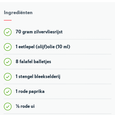
Ingrediënten
70 gram zilvervliesrijst
1 eetlepel (olijf)olie (10 ml)
8 falafel balletjes
1 stengel bleekselderij
1 rode paprika
½ rode ui