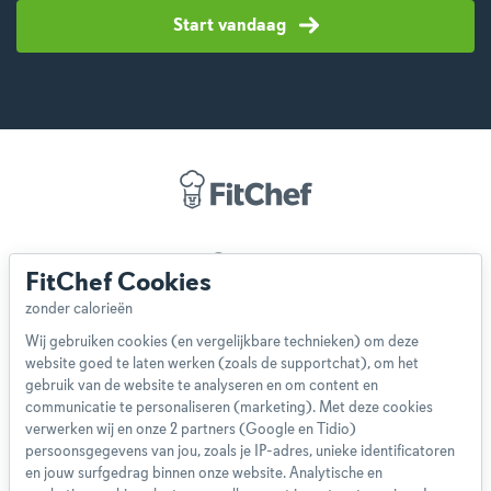
Start vandaag
Over ons
FitChef Cookies
Team
App
Wij gebruiken cookies (en vergelijkbare technieken) om deze
Blog
website goed te laten werken (zoals de supportchat), om het
Disclaimer
gebruik van de website te analyseren en om content en
Gebruikersvoorwaarden
communicatie te personaliseren (marketing). Met deze cookies
Methodologie
verwerken wij en onze 2 partners (Google en Tidio)
persoonsgegevens van jou, zoals je IP-adres, unieke identificatoren
Privacybeleid
en jouw surfgedrag binnen onze website. Analytische en
Cookieverklaring