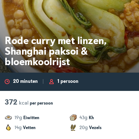
Rode curry met linzen,
Shanghai paksoi &
bloemkoolrijst
20 minuten
1 persoon
372
kcal
per
persoon
g
g
19
43
Eiwitten
Kh
g
g
14
20
Vetten
Vezels