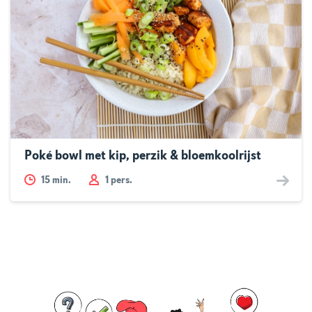
Poké bowl met kip, perzik & bloemkoolrijst
15
min.
1 pers.