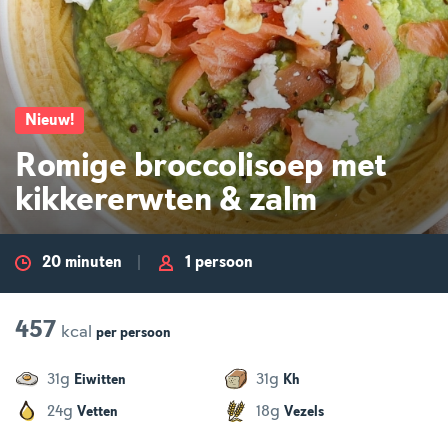
Nieuw
!
Romige broccolisoep met
kikkererwten & zalm
20 minuten
1 persoon
457
kcal
per
persoon
g
g
31
31
Eiwitten
Kh
g
g
24
18
Vetten
Vezels