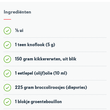
Ingrediënten
½ ui
1 teen knoflook (5 g)
150 gram kikkererwten, uit blik
1 eetlepel (olijf)olie (10 ml)
225 gram broccoliroosjes (diepvries)
1 blokje groentebouillon