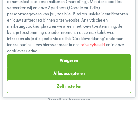
communicatie te personaliseren (marketing). Met deze cookies
verwerken wij en onze 2 partners (Google en Tidio)
Over ons
persoonsgegevens van jou, zoals je IP-adres, unieke identificatoren
Team
en jouw surfgedrag binnen onze website. Analytische en
marketingcookies plaatsen we alleen met jouw toestemming. Je
App
kunt je toestemming op ieder moment net zo makkelijk weer
Blog
intrekken als je die geeft: via de link ‘Cookieverklaring’ onderaan
Disclaimer
iedere pagina. Lees hierover meer in ons
privacybeleid
en in onze
cookieverklaring.
Gebruikersvoorwaarden
Methodologie
Weigeren
Privacybeleid
Alles accepteren
Cookieverklaring
Betaalmethoden
Zelf instellen
Klachtenprocedure
Bestelling herroepen
Partnerprogramma
Boeken
FAQ
Contact