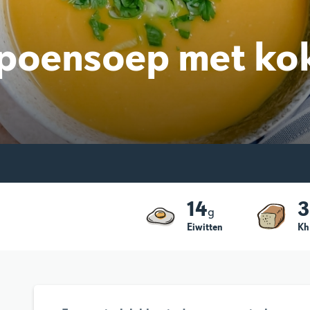
poensoep met ko
14
3
g
Eiwitten
Kh