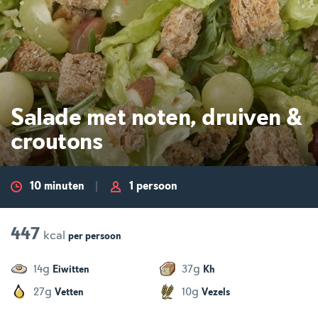
Salade met noten, druiven &
croutons
10 minuten
1 persoon
447
kcal
per
persoon
g
g
14
37
Eiwitten
Kh
g
g
27
10
Vetten
Vezels