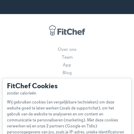
Over ons
Team
App
Blog
Disclaimer
FitChef Cookies
Gebruikersvoorwaarden
Methodologie
Wij gebruiken cookies (en vergelijkbare technieken) om deze
Privacybeleid
website goed te laten werken (zoals de supportchat), om het
Cookieverklaring
gebruik van de website te analyseren en om content en
Betaalmethoden
communicatie te personaliseren (marketing). Met deze cookies
verwerken wij en onze 2 partners (Google en Tidio)
Klachtenprocedure
persoonsgegevens van jou, zoals je IP-adres, unieke identificatoren