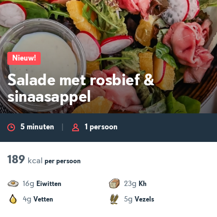
Nieuw
!
Salade met rosbief &
sinaasappel
5 minuten
1 persoon
189
kcal
per
persoon
g
g
16
23
Eiwitten
Kh
g
g
4
5
Vetten
Vezels