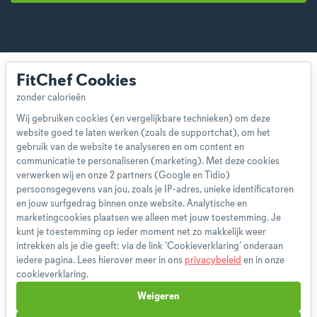
FitChef Cookies
Wij gebruiken cookies (en vergelijkbare technieken) om deze
website goed te laten werken (zoals de supportchat), om het
Over ons
gebruik van de website te analyseren en om content en
Team
communicatie te personaliseren (marketing). Met deze cookies
App
verwerken wij en onze 2 partners (Google en Tidio)
persoonsgegevens van jou, zoals je IP-adres, unieke identificatoren
Blog
en jouw surfgedrag binnen onze website. Analytische en
Disclaimer
marketingcookies plaatsen we alleen met jouw toestemming. Je
Gebruikersvoorwaarden
kunt je toestemming op ieder moment net zo makkelijk weer
Methodologie
intrekken als je die geeft: via de link ‘Cookieverklaring’ onderaan
iedere pagina. Lees hierover meer in ons
privacybeleid
en in onze
Privacybeleid
cookieverklaring.
Cookieverklaring
Weigeren
Betaalmethoden