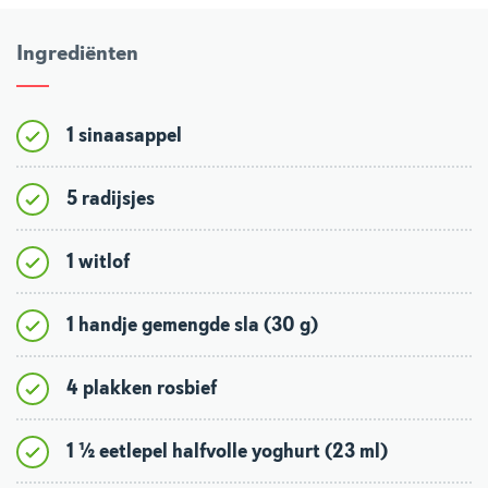
Ingrediënten
1 sinaasappel
5 radijsjes
1 witlof
1 handje gemengde sla (30 g)
4 plakken rosbief
1 ½ eetlepel halfvolle yoghurt (23 ml)