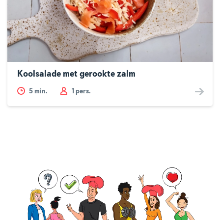
Koolsalade met gerookte zalm
5
min.
1 pers.