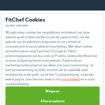
FitChef Cookies
Wij gebruiken cookies (en vergelijkbare technieken) om deze
website goed te laten werken (zoals de supportchat), om het
Over ons
gebruik van de website te analyseren en om content en
Team
communicatie te personaliseren (marketing). Met deze cookies
App
verwerken wij en onze 2 partners (Google en Tidio)
persoonsgegevens van jou, zoals je IP-adres, unieke identificatoren
Blog
en jouw surfgedrag binnen onze website. Analytische en
Disclaimer
marketingcookies plaatsen we alleen met jouw toestemming. Je
Gebruikersvoorwaarden
kunt je toestemming op ieder moment net zo makkelijk weer
Methodologie
intrekken als je die geeft: via de link ‘Cookieverklaring’ onderaan
iedere pagina. Lees hierover meer in ons
privacybeleid
en in onze
Privacybeleid
cookieverklaring.
Cookieverklaring
Weigeren
Betaalmethoden
Klachtenprocedure
Alles accepteren