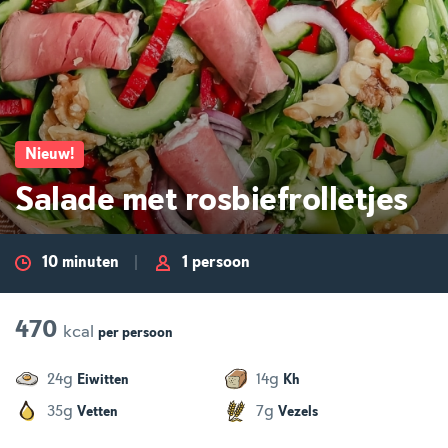
Nieuw
!
Salade met rosbiefrolletjes
10 minuten
1 persoon
470
kcal
per
persoon
g
g
24
14
Eiwitten
Kh
g
g
35
7
Vetten
Vezels