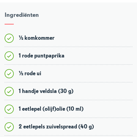
Ingrediënten
½ komkommer
1 rode puntpaprika
½ rode ui
1 handje veldsla (30 g)
1 eetlepel (olijf)olie (10 ml)
2 eetlepels zuivelspread (40 g)