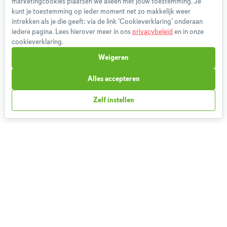
marketingcookies plaatsen we alleen met jouw toestemming. Je
Gebruikersvoorwaarden
kunt je toestemming op ieder moment net zo makkelijk weer
Methodologie
intrekken als je die geeft: via de link ‘Cookieverklaring’ onderaan
iedere pagina. Lees hierover meer in ons
privacybeleid
en in onze
Privacybeleid
cookieverklaring.
Cookieverklaring
Weigeren
Betaalmethoden
Klachtenprocedure
Alles accepteren
Bestelling herroepen
Zelf instellen
Partnerprogramma
Boeken
FAQ
Contact
1,827,986
Weekmenu's gemaakt