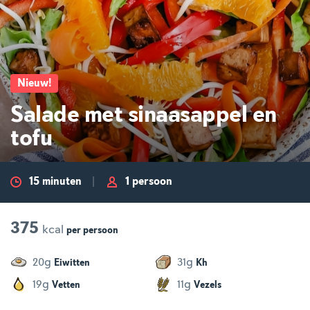
Nieuw
!
Salade met sinaasappel en
tofu
15 minuten
1 persoon
375
kcal
per
persoon
g
g
20
31
Eiwitten
Kh
g
g
19
11
Vetten
Vezels