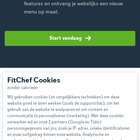
features en ontvang je wekelijks een nieuw
menu op maat.
Start vandaag
FitChef Cookies
Wij gebruiken cookies (en vergelijkbare technieken) om deze
website goed te laten werken (zoals de supportchat), om het
Over ons
gebruik van de website te analyseren en om content en
Team
communicatie te personaliseren (marketing). Met deze cookies
App
verwerken wij en onze 2 partners (Google en Tidio)
persoonsgegevens van jou, zoals je IP-adres, unieke identificatoren
Blog
en jouw surfgedrag binnen onze website. Analytische en
Disclaimer