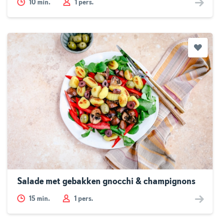
10
min.
1 pers.
Salade met gebakken gnocchi & champignons
15
min.
1 pers.