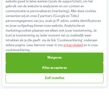
website goed te laten werken (zoals de supportchat), om het
Over ons
gebruik van de website te analyseren en om content en
Team
communicatie te personaliseren (marketing). Met deze cookies
App
verwerken wij en onze 2 partners (Google en Tidio)
persoonsgegevens van jou, zoals je IP-adres, unieke identificatoren
Blog
en jouw surfgedrag binnen onze website. Analytische en
Disclaimer
marketingcookies plaatsen we alleen met jouw toestemming. Je
Gebruikersvoorwaarden
kunt je toestemming op ieder moment net zo makkelijk weer
Methodologie
intrekken als je die geeft: via de link ‘Cookieverklaring’ onderaan
iedere pagina. Lees hierover meer in ons
privacybeleid
en in onze
Privacybeleid
cookieverklaring.
Cookieverklaring
Weigeren
Betaalmethoden
Klachtenprocedure
Alles accepteren
Bestelling herroepen
Zelf instellen
Partnerprogramma
Boeken
FAQ
Contact