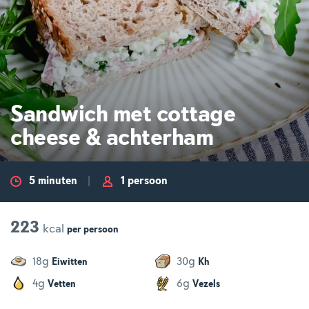
Sandwich met cottage
cheese & achterham
5 minuten
1 persoon
223
kcal
per
persoon
g
g
18
30
Eiwitten
Kh
g
g
4
6
Vetten
Vezels