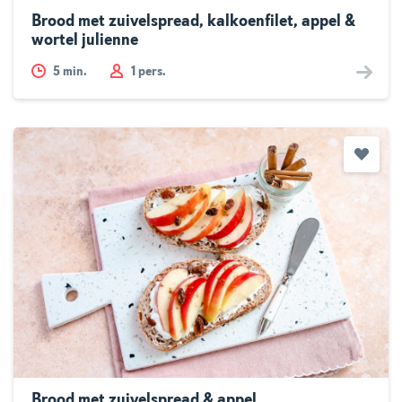
Brood met zuivelspread, kalkoenfilet, appel &
wortel julienne
5
min.
1 pers.
Brood met zuivelspread & appel