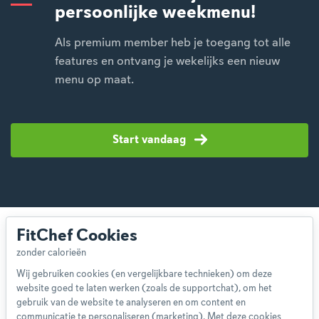
persoonlijke weekmenu!
Als premium member heb je toegang tot alle
features en ontvang je wekelijks een nieuw
menu op maat.
Start vandaag
FitChef Cookies
Wij gebruiken cookies (en vergelijkbare technieken) om deze
website goed te laten werken (zoals de supportchat), om het
Over ons
gebruik van de website te analyseren en om content en
Team
communicatie te personaliseren (marketing). Met deze cookies