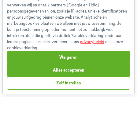
App
verwerken wij en onze 2 partners (Google en Tidio)
persoonsgegevens van jou, zoals je IP-adres, unieke identificatoren
Blog
en jouw surfgedrag binnen onze website. Analytische en
Disclaimer
marketingcookies plaatsen we alleen met jouw toestemming. Je
Gebruikersvoorwaarden
kunt je toestemming op ieder moment net zo makkelijk weer
Methodologie
intrekken als je die geeft: via de link ‘Cookieverklaring’ onderaan
iedere pagina. Lees hierover meer in ons
privacybeleid
en in onze
Privacybeleid
cookieverklaring.
Cookieverklaring
Weigeren
Betaalmethoden
Klachtenprocedure
Alles accepteren
Bestelling herroepen
Zelf instellen
Partnerprogramma
Boeken
FAQ
Contact
1,827,986
Weekmenu's gemaakt