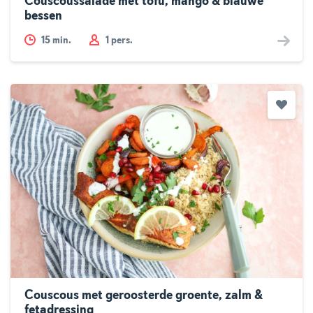
Couscoussalade met tofu, mango & blauwe
bessen
15
min.
1 pers.
Couscous met geroosterde groente, zalm &
fetadressing