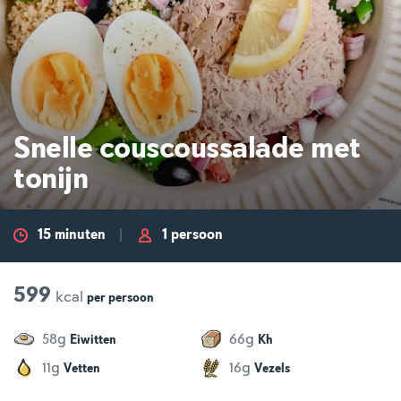
Snelle couscoussalade met
tonijn
15 minuten
1 persoon
599
kcal
per
persoon
g
g
58
66
Eiwitten
Kh
g
g
11
16
Vetten
Vezels