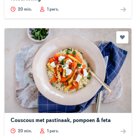
20
min.
1 pers.
Couscous met pastinaak, pompoen & feta
20
min.
1 pers.