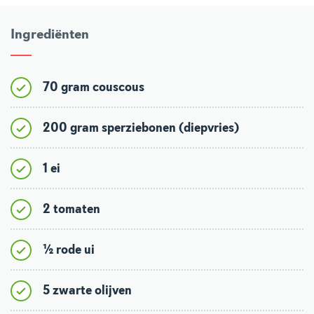
Ingrediënten
70 gram couscous
200 gram sperziebonen (diepvries)
1 ei
2 tomaten
½ rode ui
5 zwarte olijven