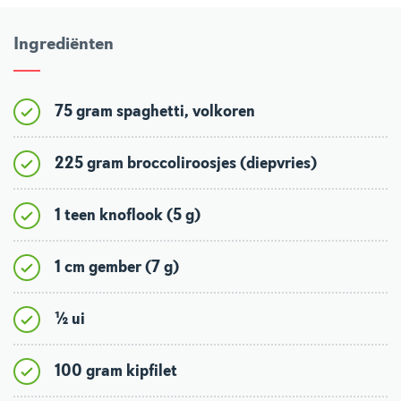
Ingrediënten
75 gram spaghetti, volkoren
225 gram broccoliroosjes (diepvries)
1 teen knoflook (5 g)
1 cm gember (7 g)
½ ui
100 gram kipfilet