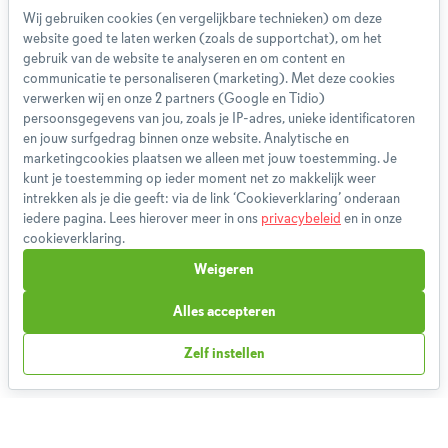
Wij gebruiken cookies (en vergelijkbare technieken) om deze
website goed te laten werken (zoals de supportchat), om het
Over ons
gebruik van de website te analyseren en om content en
Team
communicatie te personaliseren (marketing). Met deze cookies
App
verwerken wij en onze 2 partners (Google en Tidio)
persoonsgegevens van jou, zoals je IP-adres, unieke identificatoren
Blog
en jouw surfgedrag binnen onze website. Analytische en
Disclaimer
marketingcookies plaatsen we alleen met jouw toestemming. Je
Gebruikersvoorwaarden
kunt je toestemming op ieder moment net zo makkelijk weer
Methodologie
intrekken als je die geeft: via de link ‘Cookieverklaring’ onderaan
iedere pagina. Lees hierover meer in ons
privacybeleid
en in onze
Privacybeleid
cookieverklaring.
Cookieverklaring
Weigeren
Betaalmethoden
Klachtenprocedure
Alles accepteren
Bestelling herroepen
Zelf instellen
Partnerprogramma
Boeken
FAQ
Contact