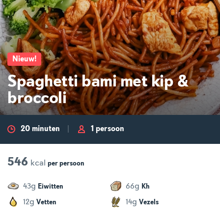
Nieuw
!
Spaghetti bami met kip &
broccoli
20 minuten
1 persoon
546
kcal
per
persoon
g
g
43
66
Eiwitten
Kh
g
g
12
14
Vetten
Vezels