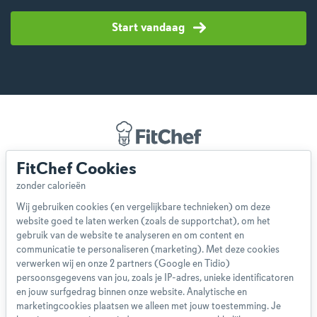
Start vandaag
FitChef Cookies
Over ons
Team
Wij gebruiken cookies (en vergelijkbare technieken) om deze
App
website goed te laten werken (zoals de supportchat), om het
Blog
gebruik van de website te analyseren en om content en
communicatie te personaliseren (marketing). Met deze cookies
Disclaimer
verwerken wij en onze 2 partners (Google en Tidio)
Gebruikersvoorwaarden
persoonsgegevens van jou, zoals je IP-adres, unieke identificatoren
Methodologie
en jouw surfgedrag binnen onze website. Analytische en
marketingcookies plaatsen we alleen met jouw toestemming. Je
Privacybeleid