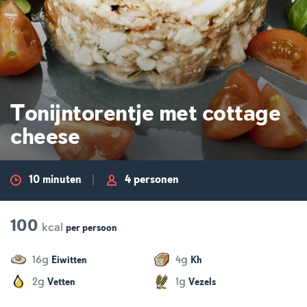
Tonijntorentje met cottage
cheese
10 minuten
4 personen
100
kcal
per
persoon
g
g
16
4
Eiwitten
Kh
g
g
2
1
Vetten
Vezels