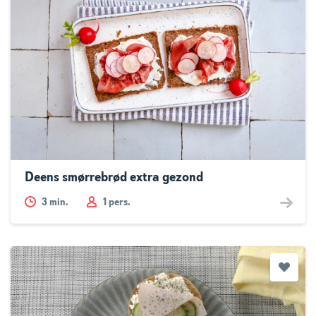
Deens smørrebrød extra gezond
3
min.
1 pers.