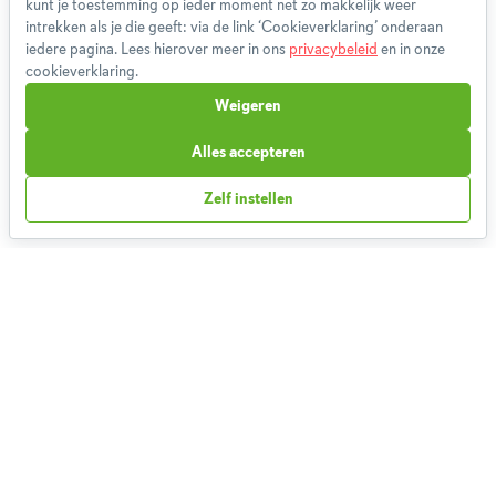
kunt je toestemming op ieder moment net zo makkelijk weer
Cookieverklaring
intrekken als je die geeft: via de link ‘Cookieverklaring’ onderaan
Betaalmethoden
iedere pagina. Lees hierover meer in ons
privacybeleid
en in onze
Klachtenprocedure
cookieverklaring.
Bestelling herroepen
Weigeren
Partnerprogramma
Alles accepteren
Boeken
FAQ
Zelf instellen
Contact
1,826,193
Weekmenu's gemaakt