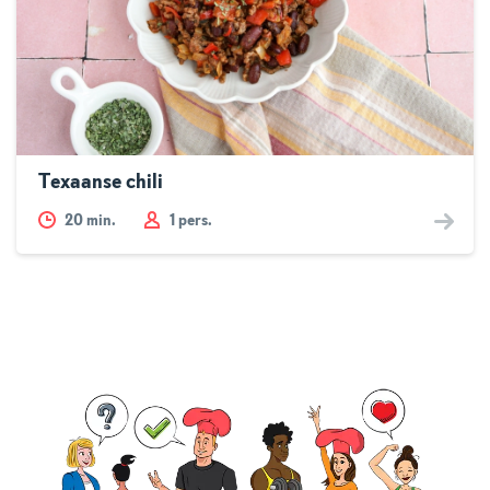
Texaanse chili
20
min.
1 pers.