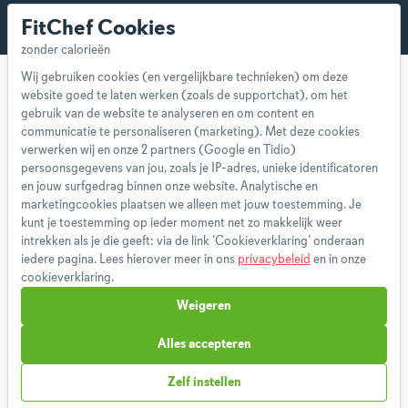
FitChef Cookies
Wij gebruiken cookies (en vergelijkbare technieken) om deze
website goed te laten werken (zoals de supportchat), om het
gebruik van de website te analyseren en om content en
communicatie te personaliseren (marketing). Met deze cookies
verwerken wij en onze 2 partners (Google en Tidio)
Over ons
persoonsgegevens van jou, zoals je IP-adres, unieke identificatoren
Team
en jouw surfgedrag binnen onze website. Analytische en
marketingcookies plaatsen we alleen met jouw toestemming. Je
App
kunt je toestemming op ieder moment net zo makkelijk weer
Blog
intrekken als je die geeft: via de link ‘Cookieverklaring’ onderaan
Disclaimer
iedere pagina. Lees hierover meer in ons
privacybeleid
en in onze
cookieverklaring.
Gebruikersvoorwaarden
Methodologie
Weigeren
Privacybeleid
Alles accepteren
Cookieverklaring
Betaalmethoden
Zelf instellen
Klachtenprocedure