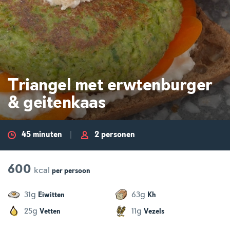
Triangel met erwtenburger
& geitenkaas
45 minuten
2 personen
600
kcal
per
persoon
g
g
31
63
Eiwitten
Kh
g
g
25
11
Vetten
Vezels