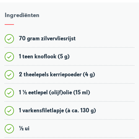
Ingrediënten
70 gram zilvervliesrijst
1 teen knoflook (5 g)
2 theelepels kerriepoeder (4 g)
1 ½ eetlepel (olijf)olie (15 ml)
1 varkensfiletlapje (à ca. 130 g)
½ ui