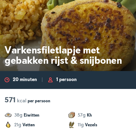
Varkensfiletlapje met
gebakken rijst & snijbonen
20 minuten
1 persoon
571
kcal
per
persoon
g
g
38
57
Eiwitten
Kh
g
g
21
11
Vetten
Vezels