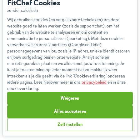
FitChef Cookies
Wij gebruiken cookies (en vergelijkbare technieken) om deze
website goed te laten werken (zoals de supportchat), om het
Over ons
gebruik van de website te analyseren en om content en
Team
communicatie te personaliseren (marketing). Met deze cookies
App
verwerken wij en onze 2 partners (Google en Tidio)
persoonsgegevens van jou, zoals je IP-adres, unieke identificatoren
Blog
en jouw surfgedrag binnen onze website. Analytische en
Disclaimer
marketingcookies plaatsen we alleen met jouw toestemming. Je
Gebruikersvoorwaarden
kunt je toestemming op ieder moment net zo makkelijk weer
Methodologie
intrekken als je die geeft: via de link ‘Cookieverklaring’ onderaan
iedere pagina. Lees hierover meer in ons
privacybeleid
en in onze
Privacybeleid
cookieverklaring.
Cookieverklaring
Weigeren
Betaalmethoden
Klachtenprocedure
Alles accepteren
Bestelling herroepen
Zelf instellen
Partnerprogramma
Boeken