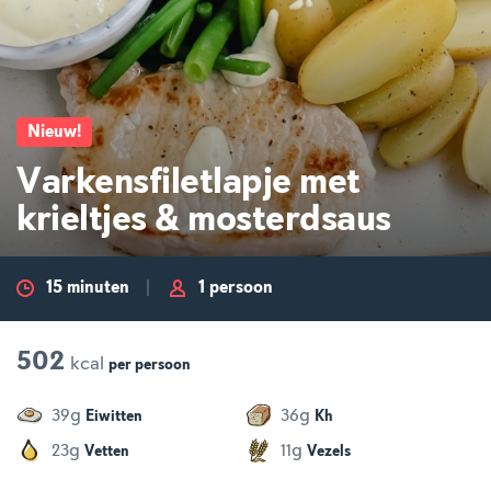
Nieuw
!
Varkensfiletlapje met
krieltjes & mosterdsaus
15 minuten
1 persoon
502
kcal
per
persoon
g
g
39
36
Eiwitten
Kh
g
g
23
11
Vetten
Vezels