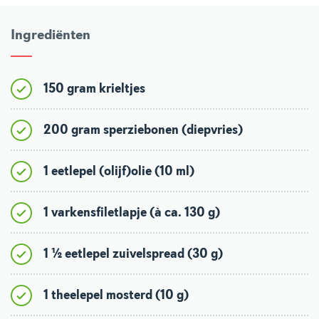
Ingrediënten
150 gram krieltjes
200 gram sperziebonen (diepvries)
1 eetlepel (olijf)olie (10 ml)
1 varkensfiletlapje (à ca. 130 g)
1 ½ eetlepel zuivelspread (30 g)
1 theelepel mosterd (10 g)