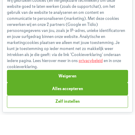
Wij gebruiken cookies (en vergelijkbare technieken) om deze
website goed te laten werken (zoals de supportchat), om het
Over ons
gebruik van de website te analyseren en om content en
Team
communicatie te personaliseren (marketing). Met deze cookies
App
verwerken wij en onze 2 partners (Google en Tidio)
persoonsgegevens van jou, zoals je IP-adres, unieke identificatoren
Blog
en jouw surfgedrag binnen onze website. Analytische en
Disclaimer
marketingcookies plaatsen we alleen met jouw toestemming. Je
Gebruikersvoorwaarden
kunt je toestemming op ieder moment net zo makkelijk weer
Methodologie
intrekken als je die geeft: via de link ‘Cookieverklaring’ onderaan
iedere pagina. Lees hierover meer in ons
privacybeleid
en in onze
Privacybeleid
cookieverklaring.
Cookieverklaring
Weigeren
Betaalmethoden
Klachtenprocedure
Alles accepteren
Bestelling herroepen
Zelf instellen
Partnerprogramma
Boeken
FAQ
Contact