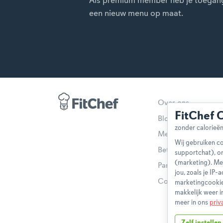
Als premium member heb je toegang t
een nieuw menu op maat.
Over ons
FitChef 
Blog
Methodologie
Wij gebruiken co
Betaalmethoden
supportchat), o
(marketing). Me
Partnerprogramma
jou, zoals je IP
Contact
marketingcookie
makkelijk weer i
meer in ons
priv