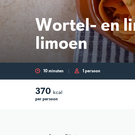
Wortel- en l
limoen
10 minuten
1 persoon
370
kcal
per
persoon