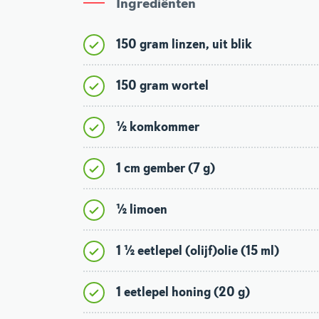
Ingrediënten
150 gram linzen, uit blik
150 gram wortel
½ komkommer
1 cm gember (7 g)
½ limoen
1 ½ eetlepel (olijf)olie (15 ml)
1 eetlepel honing (20 g)