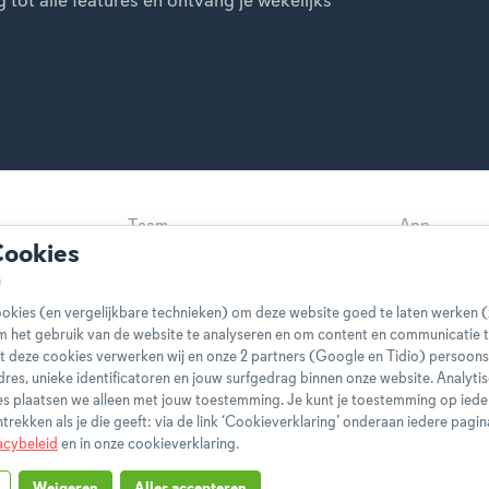
ot alle features en ontvang je wekelijks
Team
App
Cookies
Disclaimer
Gebruikers
Privacybeleid
Cookieverkl
okies (en vergelijkbare technieken) om deze website goed te laten werken (
Klachtenprocedure
Bestelling 
m het gebruik van de website te analyseren en om content en communicatie t
t deze cookies verwerken wij en onze 2 partners (Google en Tidio) persoo
Boeken
FAQ
-adres, unieke identificatoren en jouw surfgedrag binnen onze website. Analyti
s plaatsen we alleen met jouw toestemming. Je kunt je toestemming op ied
ntrekken als je die geeft: via de link ‘Cookieverklaring’ onderaan iedere pagin
acybeleid
en in onze cookieverklaring.