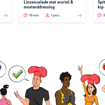
Linzensalade met wortel &
Spi
mosterddressing
kip
10
min.
1 pers.