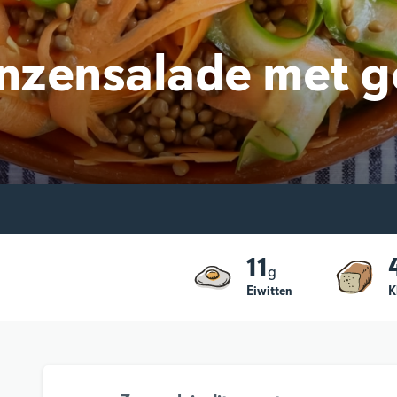
inzensalade met 
11
g
Eiwitten
K