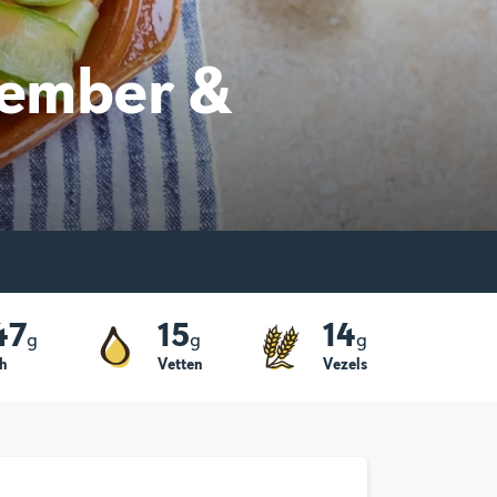
gember &
47
15
14
g
g
g
h
Vetten
Vezels