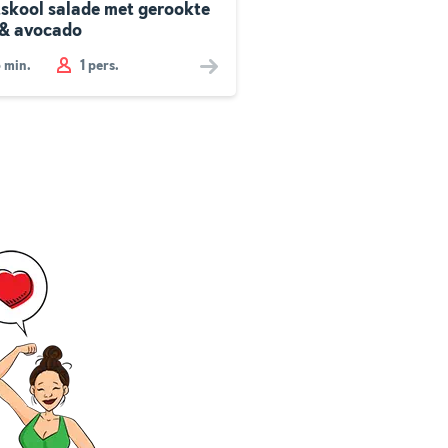
tskool salade met gerookte
 & avocado
5
min.
1 pers.