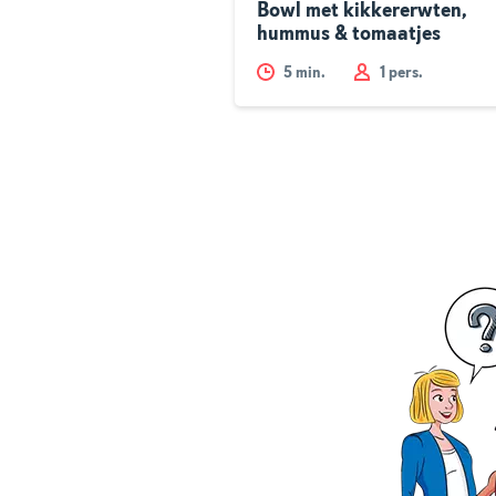
Bowl met kikkererwten,
hummus & tomaatjes
5
min.
1 pers.