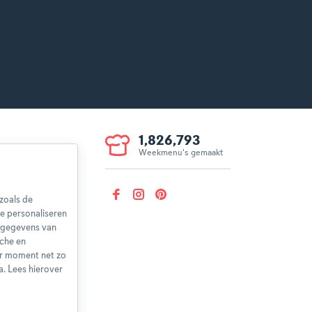
1,826,793
Weekmenu's gemaakt
voorwaarden
aring
zoals de
herroepen
e personaliseren
nsgegevens van
sche en
er moment net zo
a. Lees hierover