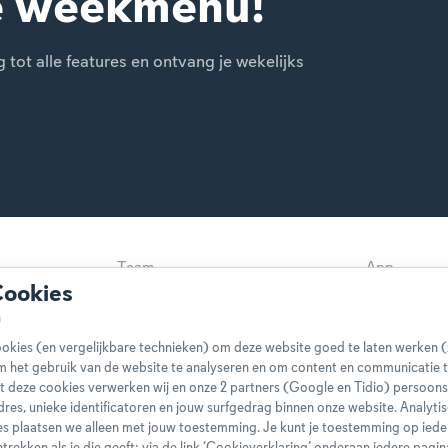
e weekmenu!
ot alle features en ontvang je wekelijks
Team
App
Cookies
Disclaimer
Gebruikers
Privacybeleid
Cookieverkl
okies (en vergelijkbare technieken) om deze website goed te laten werken (
Klachtenprocedure
Bestelling 
m het gebruik van de website te analyseren en om content en communicatie t
t deze cookies verwerken wij en onze 2 partners (Google en Tidio) persoo
Boeken
FAQ
-adres, unieke identificatoren en jouw surfgedrag binnen onze website. Analyti
s plaatsen we alleen met jouw toestemming. Je kunt je toestemming op ied