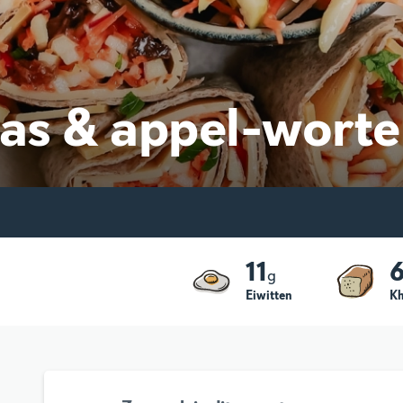
as & appel-worte
11
g
Eiwitten
K