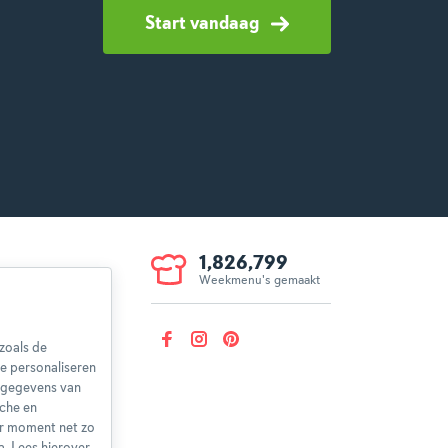
Start vandaag
1,826,799
Weekmenu's gemaakt
voorwaarden
aring
zoals de
herroepen
e personaliseren
nsgegevens van
sche en
er moment net zo