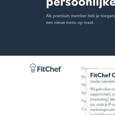
persoonlijk
Als premium member heb je toegang t
een nieuw menu op maat.
Over ons
FitChef 
Blog
Methodologie
Wij gebruiken co
Betaalmethoden
supportchat), o
(marketing). Me
Partnerprogramma
jou, zoals je IP
Contact
marketingcookie