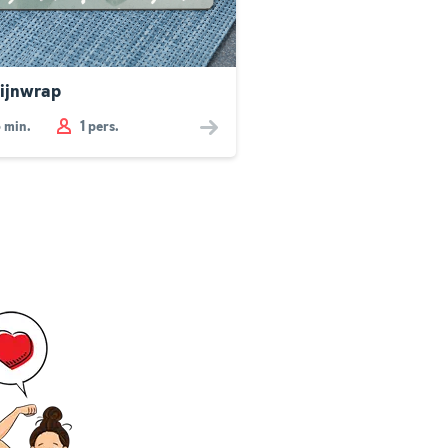
ijnwrap
5
min.
1 pers.