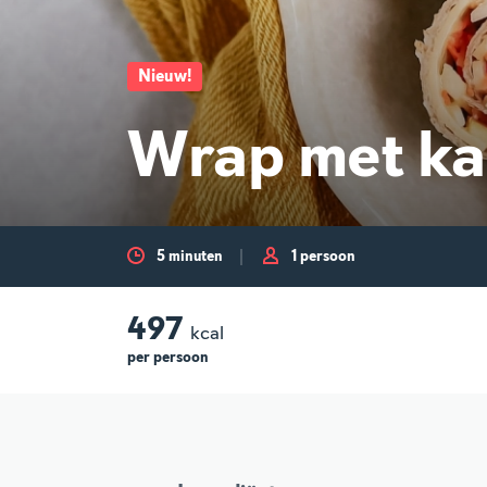
Nieuw
!
Wrap met ka
5 minuten
1 persoon
497
kcal
per
persoon