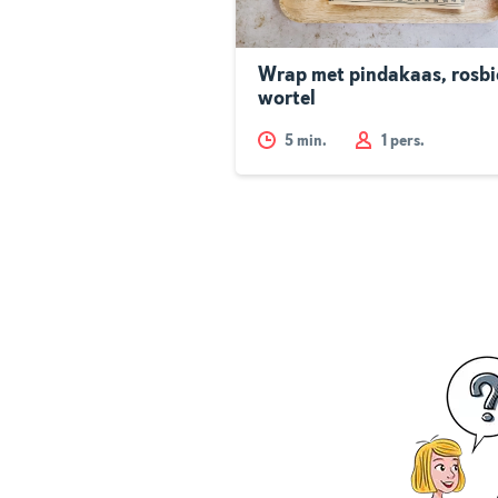
Wrap met pindakaas, rosbi
wortel
5
min.
1 pers.