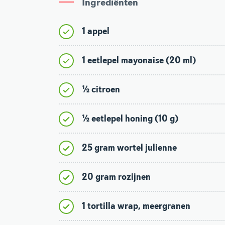
Ingrediënten
1 appel
1 eetlepel mayonaise (20 ml)
½ citroen
½ eetlepel honing (10 g)
25 gram wortel julienne
20 gram rozijnen
1 tortilla wrap, meergranen