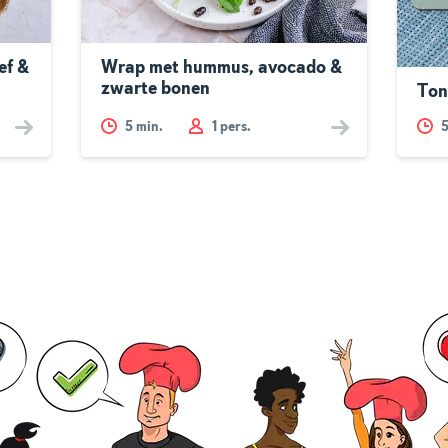
ef &
Wrap met hummus, avocado &
zwarte bonen
Ton
5
min.
1 pers.