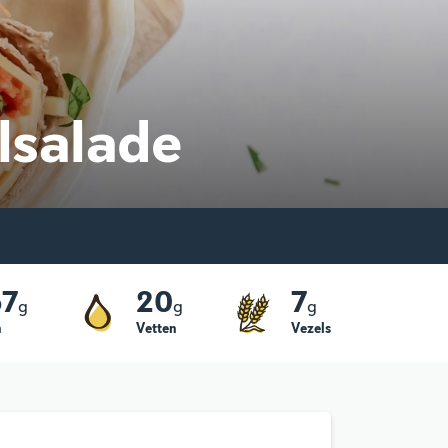
lsalade
67
20
7
g
g
g
h
Vetten
Vezels